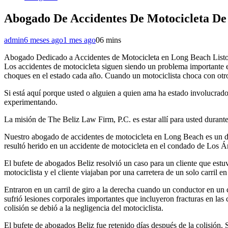
Abogado De Accidentes De Motocicleta De 
admin
6 meses ago
1 mes ago
0
6 mins
Abogado Dedicado a Accidentes de Motocicleta en Long Beach Listo 
Los accidentes de motocicleta siguen siendo un problema importante e
choques en el estado cada año. Cuando un motociclista choca con otro v
Si está aquí porque usted o alguien a quien ama ha estado involucrad
experimentando.
La misión de The Beliz Law Firm, P.C. es estar allí para usted durant
Nuestro abogado de accidentes de motocicleta en Long Beach es un def
resultó herido en un accidente de motocicleta en el condado de Los Á
El bufete de abogados Beliz resolvió un caso para un cliente que estu
motociclista y el cliente viajaban por una carretera de un solo carril 
Entraron en un carril de giro a la derecha cuando un conductor en un cam
sufrió lesiones corporales importantes que incluyeron fracturas en las co
colisión se debió a la negligencia del motociclista.
El bufete de abogados Beliz fue retenido días después de la colisión. 