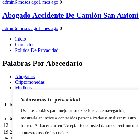
admin
6 meses ago
1 mes ago
0
Abogado Accidente De Camión San Antoni
admin
6 meses ago
1 mes ago
0
Inicio
Contacto
Politica De Privacidad
Palabras Por Abecedario
Abogados
Criptomonedas
Medicos
junio 2023
Valoramos tu privacidad
L
M
X
J
V
S
D
Usamos cookies para mejorar su experiencia de navegación,
1
2
3
4
5
6
7
8
9
10
11
mostrarle anuncios o contenidos personalizados y analizar nuestro
12
13
14
15
16
17
18
tráfico. Al hacer clic en “Aceptar todo” usted da su consentimiento
19
20
21
22
23
24
25
a nuestro uso de las cookies.
26
27
28
29
30