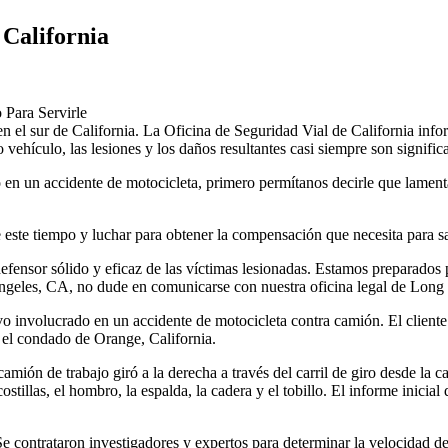
California
Para Servirle
n el sur de California. La Oficina de Seguridad Vial de California inf
ehículo, las lesiones y los daños resultantes casi siempre son significa
o en un accidente de motocicleta, primero permítanos decirle que lament
e este tiempo y luchar para obtener la compensación que necesita para sa
ensor sólido y eficaz de las víctimas lesionadas. Estamos preparados p
ngeles, CA, no dude en comunicarse con nuestra oficina legal de Long 
vo involucrado en un accidente de motocicleta contra camión. El cliente 
en el condado de Orange, California.
ión de trabajo giró a la derecha a través del carril de giro desde la car
stillas, el hombro, la espalda, la cadera y el tobillo. El informe inicial 
Se contrataron investigadores y expertos para determinar la velocidad de