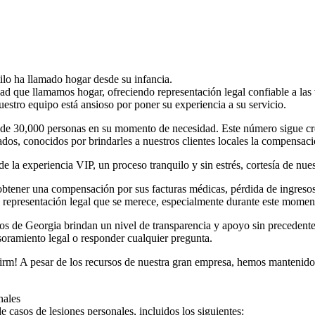
ilo ha llamado hogar desde su infancia.
d que llamamos hogar, ofreciendo representación legal confiable a las 
estro equipo está ansioso por poner su experiencia a su servicio.
 de 30,000 personas en su momento de necesidad. Este número sigue c
ados, conocidos por brindarles a nuestros clientes locales la compensac
de la experiencia VIP, un proceso tranquilo y sin estrés, cortesía de nu
obtener una compensación por sus facturas médicas, pérdida de ingreso
 representación legal que se merece, especialmente durante este momento
os de Georgia brindan un nivel de transparencia y apoyo sin preceden
esoramiento legal o responder cualquier pregunta.
irm! A pesar de los recursos de nuestra gran empresa, hemos mantenido
nales
casos de lesiones personales, incluidos los siguientes: