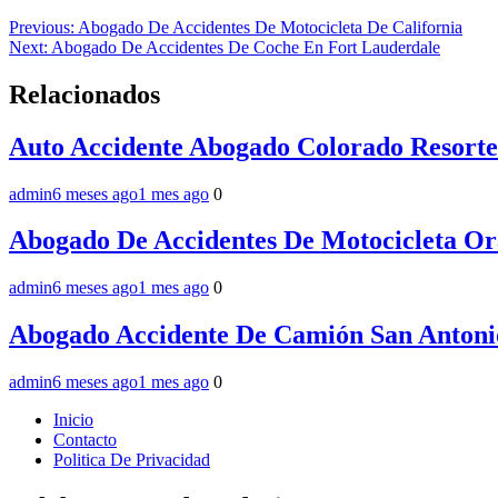
Navegación
Previous:
Abogado De Accidentes De Motocicleta De California
Next:
Abogado De Accidentes De Coche En Fort Lauderdale
de
entradas
Relacionados
Auto Accidente Abogado Colorado Resorte
admin
6 meses ago
1 mes ago
0
Abogado De Accidentes De Motocicleta O
admin
6 meses ago
1 mes ago
0
Abogado Accidente De Camión San Antoni
admin
6 meses ago
1 mes ago
0
Inicio
Contacto
Politica De Privacidad