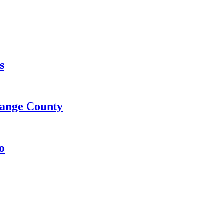
s
range County
o