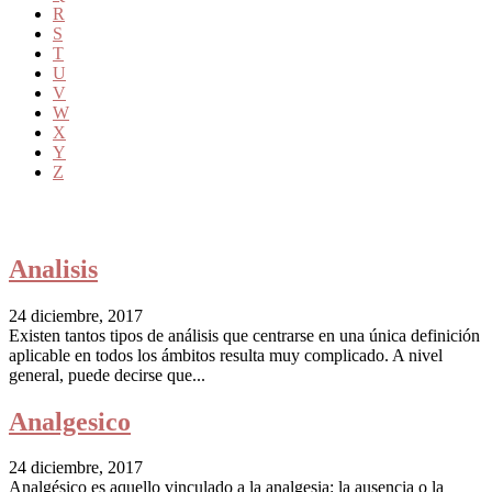
R
S
T
U
V
W
X
Y
Z
Analisis
24 diciembre, 2017
Existen tantos tipos de análisis que centrarse en una única definición
aplicable en todos los ámbitos resulta muy complicado. A nivel
general, puede decirse que...
Analgesico
24 diciembre, 2017
Analgésico es aquello vinculado a la analgesia: la ausencia o la