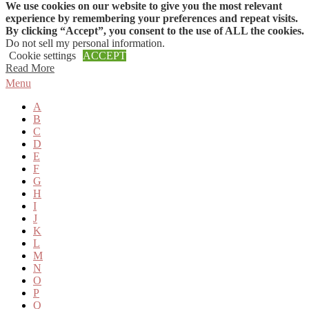
We use cookies on our website to give you the most relevant
Skip to content
experience by remembering your preferences and repeat visits.
By clicking “Accept”, you consent to the use of ALL the cookies.
Do not sell my personal information
.
Cookie settings
ACCEPT
Read More
Menu
A
B
C
D
E
F
G
H
I
J
K
L
M
N
O
P
Q