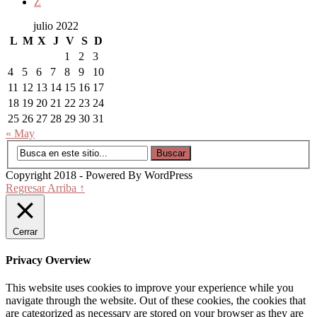
Z
julio 2022
L
M
X
J
V
S
D
1
2
3
4
5
6
7
8
9
10
11
12
13
14
15
16
17
18
19
20
21
22
23
24
25
26
27
28
29
30
31
« May
Copyright 2018 - Powered By WordPress
Regresar Arriba ↑
Cerrar
Privacy Overview
This website uses cookies to improve your experience while you
navigate through the website. Out of these cookies, the cookies that
are categorized as necessary are stored on your browser as they are