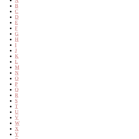
A
B
C
D
E
F
G
H
I
J
K
L
M
N
O
P
Q
R
S
T
U
V
W
X
Y