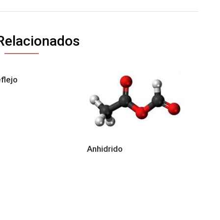
Relacionados
flejo
Anhidrido