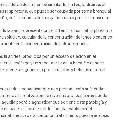
ncia del ácido carbónico circulante. La
tos
, la
disnea
, el
is respiratoria, que puede ser causada por asma bronquial,
o, deformidades de la caja toráxica o parálisis muscular.
ndo la sangre presenta un pH inferior al normal. El pH es una
na solución, calculando la concentración de iones o cationes
 aumento en la concentración de hidrogeniones.
es la acidez, producida por un exceso de ácido en el
en el esófago y un sabor agraz en la boca. Se conoce
 que puede ser generada por alimentos y bebidas como el
cina pueda diagnosticar que una persona está sufriendo
riamente a la realización de diversas pruebas como puede
a aquella podrá diagnosticar que se tiene esta patología y
que en base a esos elementos pueda establecer el
dir al médico para contar un tratamiento pues la acidosis