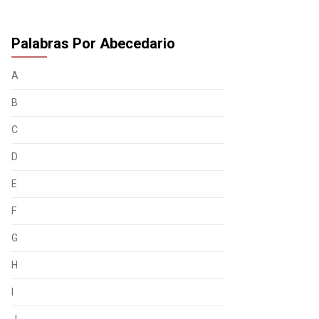
Palabras Por Abecedario
A
B
C
D
E
F
G
H
I