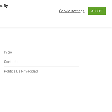
s. By
N
O
P
Q
R
S
T
U
Cookie settings
ACCEPT
Inicio
Contacto
Politica De Privacidad