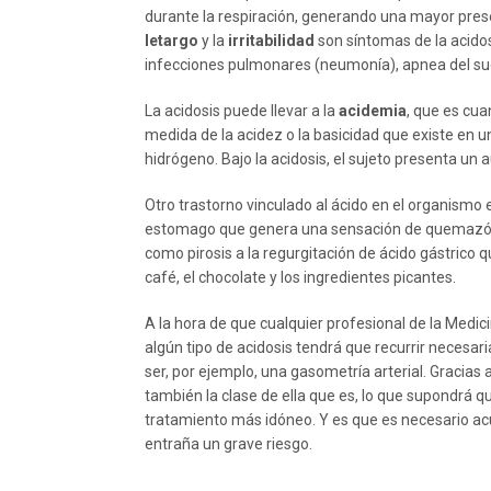
durante la respiración, generando una mayor prese
letargo
y la
irritabilidad
son síntomas de la acidos
infecciones pulmonares (neumonía), apnea del sueñ
La acidosis puede llevar a la
acidemia
, que es cua
medida de la acidez o la basicidad que existe en u
hidrógeno. Bajo la acidosis, el sujeto presenta un
Otro trastorno vinculado al ácido en el organismo 
estomago que genera una sensación de quemazón 
como pirosis a la regurgitación de ácido gástrico
café, el chocolate y los ingredientes picantes.
A la hora de que cualquier profesional de la Medi
algún tipo de acidosis tendrá que recurrir necesa
ser, por ejemplo, una gasometría arterial. Gracias 
también la clase de ella que es, lo que supondrá 
tratamiento más idóneo. Y es que es necesario acu
entraña un grave riesgo.