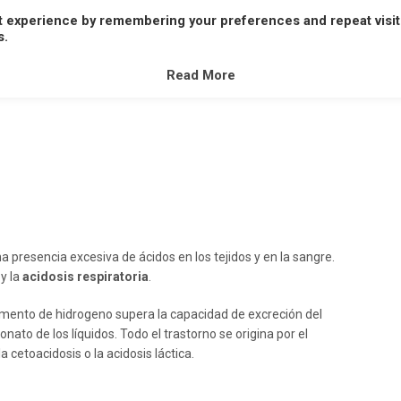
t experience by remembering your preferences and repeat visit
A
B
C
D
E
F
G
H
I
J
K
L
M
s.
V
W
X
Y
Z
Read More
 presencia excesiva de ácidos en los tejidos y en la sangre.
y la
acidosis respiratoria
.
emento de hidrogeno supera la capacidad de excreción del
nato de los líquidos. Todo el trastorno se origina por el
 cetoacidosis o la acidosis láctica.