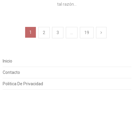
tal razón...
Navegación
1
2
3
…
19
de
entradas
Inicio
Contacto
Politica De Privacidad