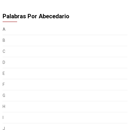
Palabras Por Abecedario
A
B
C
D
E
F
G
H
I
J