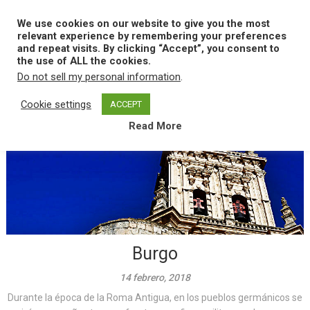
Skip
to
We use cookies on our website to give you the most
MENU
content
relevant experience by remembering your preferences
and repeat visits. By clicking “Accept”, you consent to
the use of ALL the cookies.
Do not sell my personal information
.
Categoría:
B
Cookie settings
ACCEPT
Read More
Burgo
14 febrero, 2018
Durante la época de la Roma Antigua, en los pueblos germánicos se