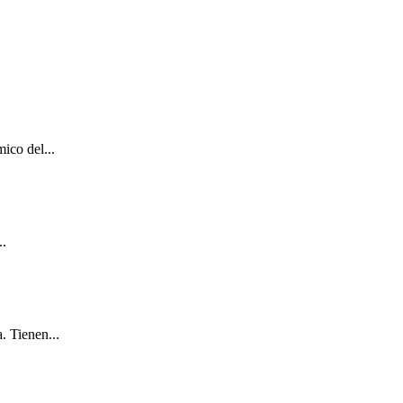
ico del...
..
. Tienen...