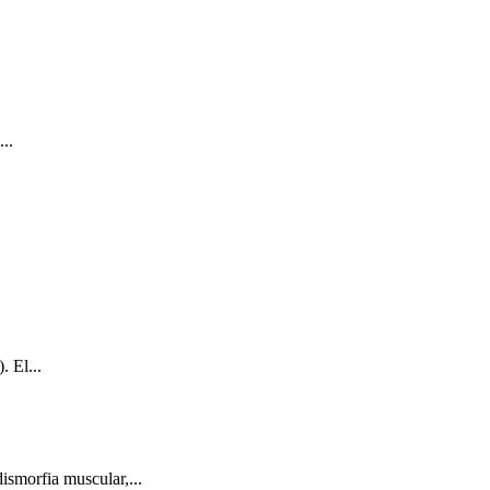
..
. El...
smorfia muscular,...