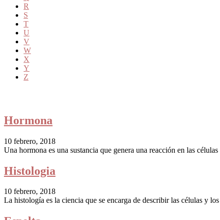
R
S
T
U
V
W
X
Y
Z
Hormona
10 febrero, 2018
Una hormona es una sustancia que genera una reacción en las células d
Histologia
10 febrero, 2018
La histología es la ciencia que se encarga de describir las células y l