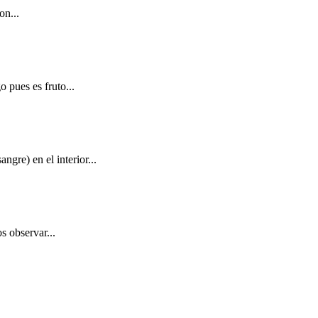
on...
 pues es fruto...
gre) en el interior...
s observar...