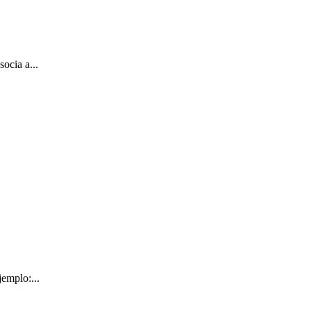
ocia a...
emplo:...