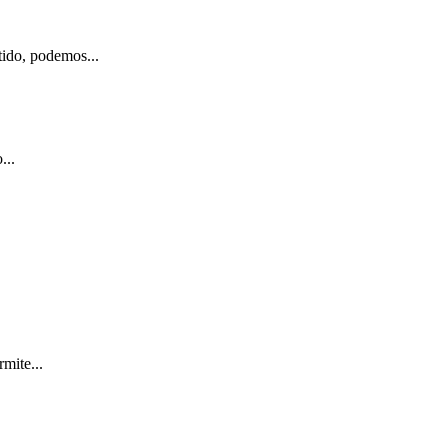
tido, podemos...
...
mite...