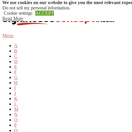
We use cookies on our website to give you the most relevant expe
Skip to content
Do not sell my personal information
.
Cookie settings
ACCEPT
Read More
Menu
A
B
C
D
E
F
G
H
I
J
K
L
M
N
O
P
Q