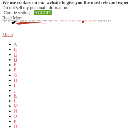
We use cookies on our website to give you the most relevant expe
Skip to content
Do not sell my personal information
.
Cookie settings
ACCEPT
Read More
Menu
A
B
C
D
E
F
G
H
I
J
K
L
M
N
O
P
Q