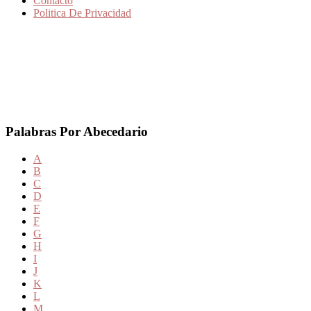
Contacto
Politica De Privacidad
Palabras Por Abecedario
A
B
C
D
E
F
G
H
I
J
K
L
M