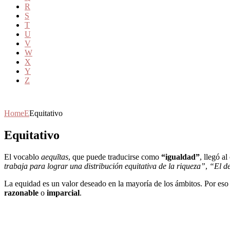
R
S
T
U
V
W
X
Y
Z
Home
E
Equitativo
Equitativo
El vocablo
aequĭtas
, que puede traducirse como
“igualdad”
, llegó a
trabaja para lograr una distribución equitativa de la riqueza”
,
“El de
La equidad es un valor deseado en la mayoría de los ámbitos. Por eso s
razonable
o
imparcial
.