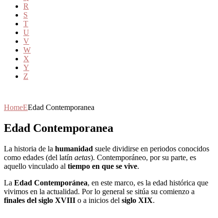
R
S
T
U
V
W
X
Y
Z
Home
E
Edad Contemporanea
Edad Contemporanea
La historia de la
humanidad
suele dividirse en periodos conocidos
como edades (del latín
aetas
). Contemporáneo, por su parte, es
aquello vinculado al
tiempo en que se vive
.
La
Edad Contemporánea
, en este marco, es la edad histórica que
vivimos en la actualidad. Por lo general se sitúa su comienzo a
finales del siglo XVIII
o a inicios del
siglo XIX
.