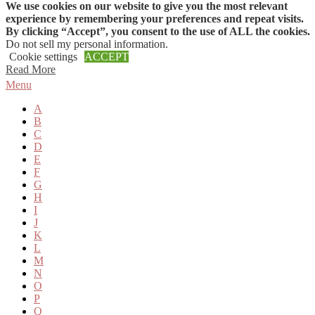
We use cookies on our website to give you the most relevant
Skip to content
experience by remembering your preferences and repeat visits.
By clicking “Accept”, you consent to the use of ALL the cookies.
Do not sell my personal information
.
Cookie settings
ACCEPT
Read More
Menu
A
B
C
D
E
F
G
H
I
J
K
L
M
N
O
P
Q