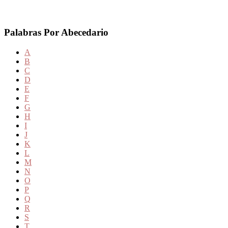
Palabras Por Abecedario
A
B
C
D
E
F
G
H
I
J
K
L
M
N
O
P
Q
R
S
T