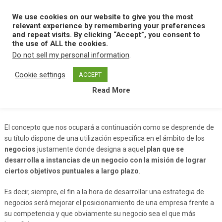
Skip
to
We use cookies on our website to give you the most
MENU
content
relevant experience by remembering your preferences
and repeat visits. By clicking “Accept”, you consent to
the use of ALL the cookies.
Do not sell my personal information
.
Home
E
Estrategia De Negocio
Cookie settings
ACCEPT
Read More
Estrategia De Negocio
El concepto que nos ocupará a continuación como se desprende de
su título dispone de una utilización específica en el ámbito de los
negocios
justamente donde designa a aquel
plan que se
desarrolla a instancias de un negocio con la misión de lograr
ciertos objetivos puntuales a largo plazo
.
Es decir, siempre, el fin a la hora de desarrollar una estrategia de
negocios será mejorar el posicionamiento de una empresa frente a
su competencia y que obviamente su negocio sea el que más