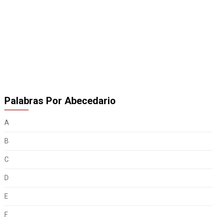
Palabras Por Abecedario
A
B
C
D
E
F