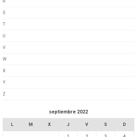
R
S
T
U
V
W
X
Y
Z
septiembre 2022
L
M
X
J
V
S
D
1
2
3
4