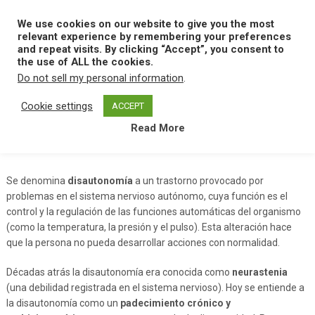
Skip
to
We use cookies on our website to give you the most
MENU
content
relevant experience by remembering your preferences
and repeat visits. By clicking “Accept”, you consent to
the use of ALL the cookies.
Do not sell my personal information
.
Home
D
Disautonomia
Cookie settings
ACCEPT
Read More
Disautonomia
Se denomina
disautonomía
a un trastorno provocado por
problemas en el sistema nervioso autónomo, cuya función es el
control y la regulación de las funciones automáticas del organismo
(como la temperatura, la presión y el pulso). Esta alteración hace
que la persona no pueda desarrollar acciones con normalidad.
Décadas atrás la disautonomía era conocida como
neurastenia
(una debilidad registrada en el sistema nervioso). Hoy se entiende a
la disautonomía como un
padecimiento crónico y