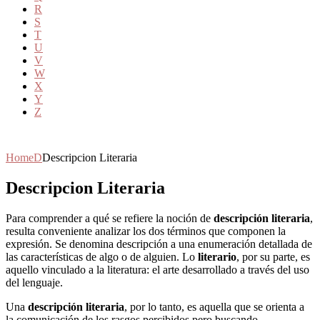
R
S
T
U
V
W
X
Y
Z
Home
D
Descripcion Literaria
Descripcion Literaria
Para comprender a qué se refiere la noción de
descripción literaria
,
resulta conveniente analizar los dos términos que componen la
expresión. Se denomina descripción a una enumeración detallada de
las características de algo o de alguien. Lo
literario
, por su parte, es
aquello vinculado a la literatura: el arte desarrollado a través del uso
del lenguaje.
Una
descripción literaria
, por lo tanto, es aquella que se orienta a
la comunicación de los rasgos percibidos pero buscando