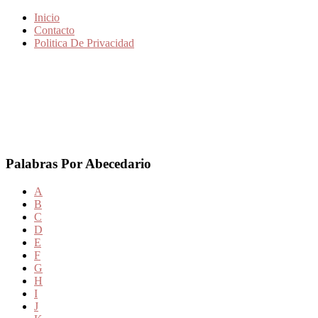
Inicio
Contacto
Politica De Privacidad
Palabras Por Abecedario
A
B
C
D
E
F
G
H
I
J