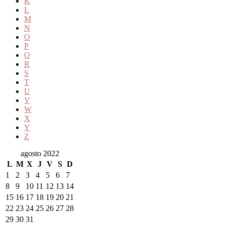
K
L
M
N
O
P
Q
R
S
T
U
V
W
X
Y
Z
agosto 2022
L
M
X
J
V
S
D
1
2
3
4
5
6
7
8
9
10
11
12
13
14
15
16
17
18
19
20
21
22
23
24
25
26
27
28
29
30
31