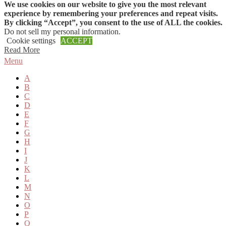
We use cookies on our website to give you the most relevant
Skip to content
experience by remembering your preferences and repeat visits.
By clicking “Accept”, you consent to the use of ALL the cookies.
Do not sell my personal information
.
Cookie settings
ACCEPT
Read More
Menu
A
B
C
D
E
F
G
H
I
J
K
L
M
N
O
P
Q