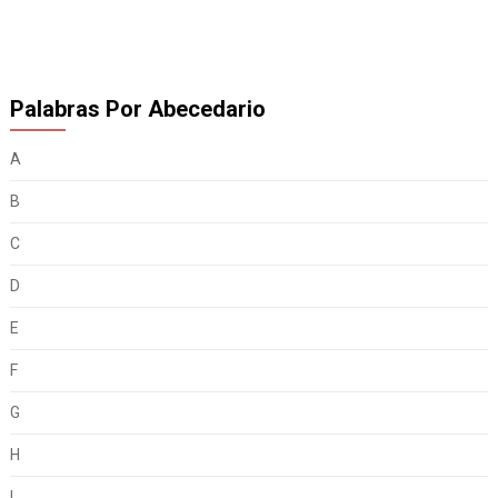
Palabras Por Abecedario
A
B
C
D
E
F
G
H
I