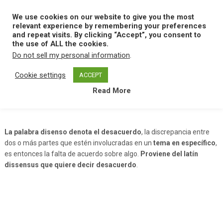
Skip
to
We use cookies on our website to give you the most
MENU
content
relevant experience by remembering your preferences
and repeat visits. By clicking “Accept”, you consent to
the use of ALL the cookies.
Do not sell my personal information
.
Home
D
Disenso Politico
Cookie settings
ACCEPT
Read More
Disenso Politico
La palabra disenso denota el desacuerdo
, la discrepancia entre
dos o más partes que estén involucradas en un
tema en específico
,
es entonces la falta de acuerdo sobre algo.
Proviene del latín
dissensus que quiere decir desacuerdo
.