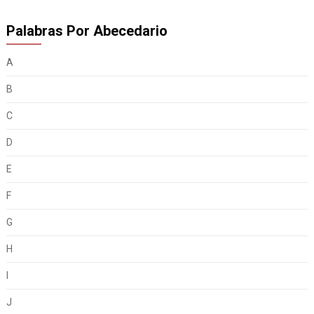
Palabras Por Abecedario
A
B
C
D
E
F
G
H
I
J