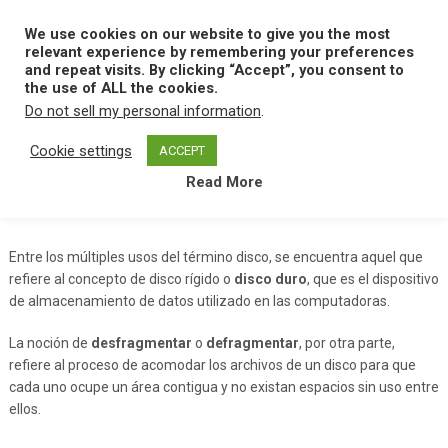
Skip
to
We use cookies on our website to give you the most
MENU
content
relevant experience by remembering your preferences
and repeat visits. By clicking “Accept”, you consent to
the use of ALL the cookies.
Do not sell my personal information
.
Home
D
Desfragmentador De Disco
Cookie settings
ACCEPT
Read More
Desfragmentador De Disco
Entre los múltiples usos del término disco, se encuentra aquel que
refiere al concepto de disco rígido o
disco duro
, que es el dispositivo
de almacenamiento de datos utilizado en las computadoras.
La noción de
desfragmentar
o
defragmentar
, por otra parte,
refiere al proceso de acomodar los archivos de un disco para que
cada uno ocupe un área contigua y no existan espacios sin uso entre
ellos.