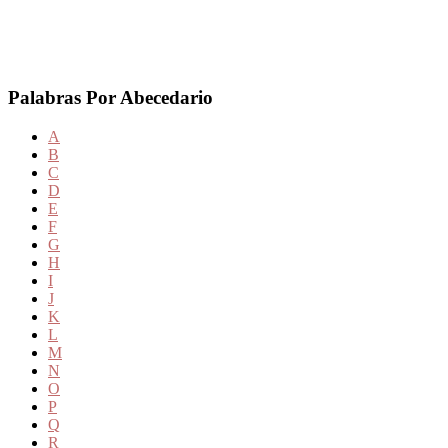
Palabras Por Abecedario
A
B
C
D
E
F
G
H
I
J
K
L
M
N
O
P
Q
R