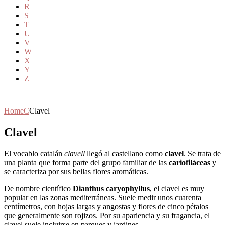
R
S
T
U
V
W
X
Y
Z
Home
C
Clavel
Clavel
El vocablo catalán
clavell
llegó al castellano como
clavel
. Se trata de
una planta que forma parte del grupo familiar de las
cariofiláceas
y
se caracteriza por sus bellas flores aromáticas.
De nombre científico
Dianthus caryophyllus
, el clavel es muy
popular en las zonas mediterráneas. Suele medir unos cuarenta
centímetros, con hojas largas y angostas y flores de cinco pétalos
que generalmente son rojizos. Por su apariencia y su fragancia, el
clavel suele incluirse en parques y jardines.