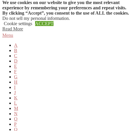
We use cookies on our website to give you the most relevant
Skip to content
experience by remembering your preferences and repeat visits.
By clicking “Accept”, you consent to the use of ALL the cookies.
Do not sell my personal information
.
Cookie settings
ACCEPT
Read More
Menu
A
B
C
D
E
F
G
H
I
J
K
L
M
N
O
P
Q