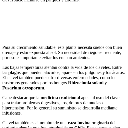
Para su crecimiento saludable, esta planta necesita suelos con buen
drenaje y estar expuesta al sol. Su necesidad de riego es frecuente,
por eso es importante evitar los encharcamientos.
Las bajas temperaturas atentan contra la vida de los claveles. Entre
las
plagas
que pueden atacarlos, aparecen los pulgones y los ácaros.
El clavel también puede sufrir diversas enfermedades, como los
trastornos generados por los hongos
Rhizoctonia solani
y
Fusarium oxysporum
.
Cabe destacar que la
medicina tradicional
apela al uso del clavel
para tratar problemas digestivos, tos, dolores de muelas e
hipertensión. Por lo general su suministro se desarrolla mediante
infusiones.
Clavel también es el nombre de una
raza bovina
originaria del
territorio alemán que fue introducida en
Chile
. Estas vacas suelen