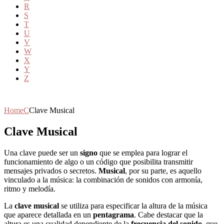
R
S
T
U
V
W
X
Y
Z
Home
C
Clave Musical
Clave Musical
Una clave puede ser un
signo
que se emplea para lograr el
funcionamiento de algo o un código que posibilita transmitir
mensajes privados o secretos.
Musical
, por su parte, es aquello
vinculado a la música: la combinación de sonidos con armonía,
ritmo y melodía.
La
clave musical
se utiliza para especificar la altura de la música
que aparece detallada en un
pentagrama
. Cabe destacar que la
altura es una cualidad dependiente de la
frecuencia del sonido
, que