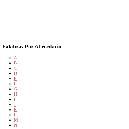
Palabras Por Abecedario
A
B
C
D
E
F
G
H
I
J
K
L
M
N