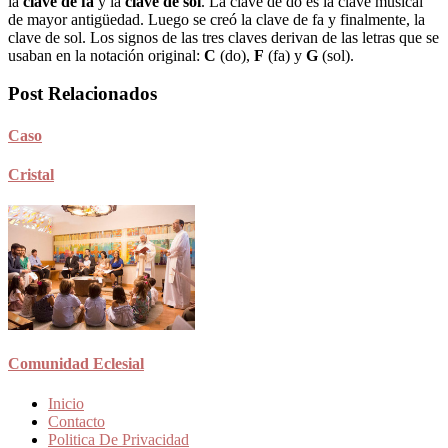
la
clave de fa
y la
clave de sol
. La clave de do es la clave musical
de mayor antigüedad. Luego se creó la clave de fa y finalmente, la
clave de sol. Los signos de las tres claves derivan de las letras que se
usaban en la notación original:
C
(do),
F
(fa) y
G
(sol).
Post Relacionados
Caso
Cristal
Comunidad Eclesial
Inicio
Contacto
Politica De Privacidad