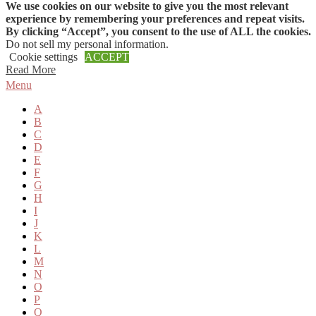
We use cookies on our website to give you the most relevant
Skip to content
experience by remembering your preferences and repeat visits.
By clicking “Accept”, you consent to the use of ALL the cookies.
Do not sell my personal information
.
Cookie settings
ACCEPT
Read More
Menu
A
B
C
D
E
F
G
H
I
J
K
L
M
N
O
P
Q