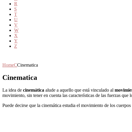
R
S
T
U
V
W
X
Y
Z
Home
C
Cinematica
Cinematica
La idea de
cinemática
alude a aquello que está vinculado al
movimie
movimiento, sin tener en cuenta las características de las fuerzas que 
Puede decirse que la cinemática estudia el movimiento de los cuerpos 