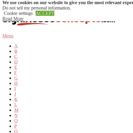
We use cookies on our website to give you the most relevant expe
Skip to content
Do not sell my personal information
.
Cookie settings
ACCEPT
Read More
Menu
A
B
C
D
E
F
G
H
I
J
K
L
M
N
O
P
Q