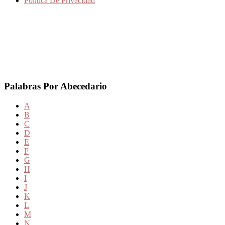
Politica De Privacidad
Palabras Por Abecedario
A
B
C
D
E
F
G
H
I
J
K
L
M
N