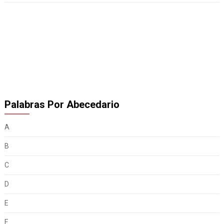
Palabras Por Abecedario
A
B
C
D
E
F