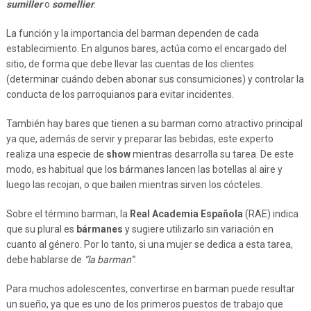
sumiller
o
somellier
.
La función y la importancia del barman dependen de cada
establecimiento. En algunos bares, actúa como el encargado del
sitio, de forma que debe llevar las cuentas de los clientes
(determinar cuándo deben abonar sus consumiciones) y controlar la
conducta de los parroquianos para evitar incidentes.
También hay bares que tienen a su barman como atractivo principal
ya que, además de servir y preparar las bebidas, este experto
realiza una especie de
show
mientras desarrolla su tarea. De este
modo, es habitual que los bármanes lancen las botellas al aire y
luego las recojan, o que bailen mientras sirven los cócteles.
Sobre el término barman, la
Real Academia Española
(RAE) indica
que su plural es
bármanes
y sugiere utilizarlo sin variación en
cuanto al género. Por lo tanto, si una mujer se dedica a esta tarea,
debe hablarse de
“la barman”
.
Para muchos adolescentes, convertirse en barman puede resultar
un sueño, ya que es uno de los primeros puestos de trabajo que