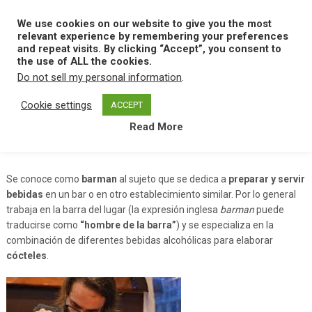
Skip
to
We use cookies on our website to give you the most
MENU
content
relevant experience by remembering your preferences
and repeat visits. By clicking “Accept”, you consent to
the use of ALL the cookies.
Do not sell my personal information
.
Home
B
Barman
Cookie settings
ACCEPT
Read More
Barman
Se conoce como
barman
al sujeto que se dedica a
preparar y servir
bebidas
en un bar o en otro establecimiento similar. Por lo general
trabaja en la barra del lugar (la expresión inglesa
barman
puede
traducirse como
“hombre de la barra”
) y se especializa en la
combinación de diferentes bebidas alcohólicas para elaborar
cócteles
.