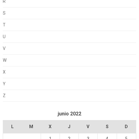
R
S
T
U
V
W
X
Y
Z
junio 2022
L
M
X
J
V
S
D
1
2
3
4
5