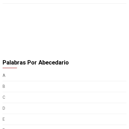
Palabras Por Abecedario
A
B
C
D
E