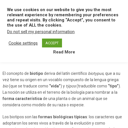
Skip
to
We use cookies on our website to give you the most
MENU
content
relevant experience by remembering your preferences
and repeat visits. By clicking “Accept”, you consent to
the use of ALL the cookies.
Do not sell my personal information
.
Home
B
Biotipo
Cookie settings
ACCEPT
Read More
Biotipo
El concepto de
biotipo
deriva del latín científico
biotypus
, que a su
vez tiene su origen en un vocablo compuesto de la lengua griega:
bio
(que se traduce como
“vida”
) y
týpos
(traducible como
“tipo”
).
La noción se utiliza en el terreno de la biología para nombrar a la
forma característica
de una planta o de un animal que se
considera como modelo de su raza o especie.
Los biotipos son las
formas biológicas típicas
: los caracteres que
adoptaron los seres vivos a través de la evolución y como