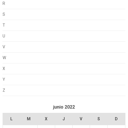
R
S
T
U
V
W
X
Y
Z
junio 2022
L
M
X
J
V
S
D