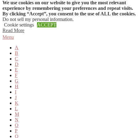
We use cookies on our website to give you the most relevant
Skip to content
experience by remembering your preferences and repeat visits.
By clicking “Accept”, you consent to the use of ALL the cookies.
Do not sell my personal information
.
Cookie settings
ACCEPT
Read More
Menu
A
B
C
D
E
F
G
H
I
J
K
L
M
N
O
P
Q