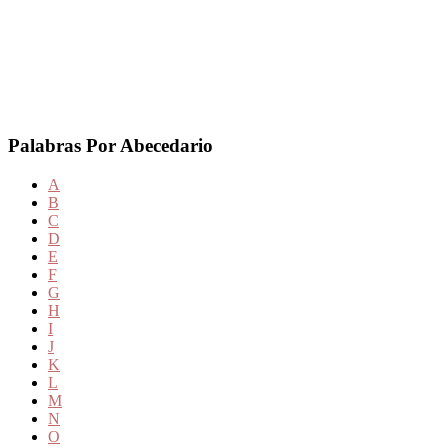
Palabras Por Abecedario
A
B
C
D
E
F
G
H
I
J
K
L
M
N
O