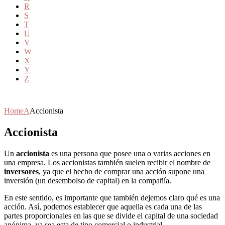
R
S
T
U
V
W
X
Y
Z
Home
A
Accionista
Accionista
Un
accionista
es una persona que posee una o varias acciones en
una empresa. Los accionistas también suelen recibir el nombre de
inversores
, ya que el hecho de comprar una acción supone una
inversión (un desembolso de capital) en la compañía.
En este sentido, es importante que también dejemos claro qué es una
acción. Así, podemos establecer que aquella es cada una de las
partes proporcionales en las que se divide el capital de una sociedad
anónima, ya sea esta de tipo comercial o industrial.