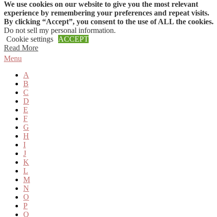
We use cookies on our website to give you the most relevant
Skip to content
experience by remembering your preferences and repeat visits.
By clicking “Accept”, you consent to the use of ALL the cookies.
Do not sell my personal information
.
Cookie settings
ACCEPT
Read More
Menu
A
B
C
D
E
F
G
H
I
J
K
L
M
N
O
P
Q