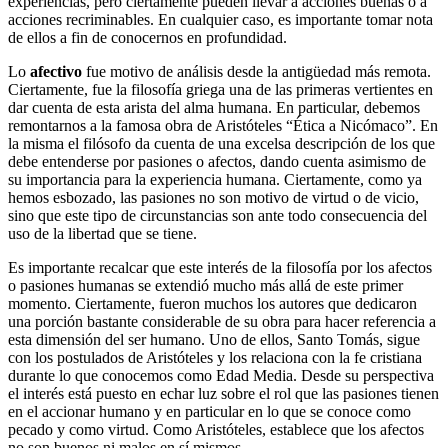
experiencias, pero ciertamente pueden llevar a acciones buenas o a
acciones recriminables. En cualquier caso, es importante tomar nota
de ellos a fin de conocernos en profundidad.
Lo
afectivo
fue motivo de análisis desde la antigüedad más remota.
Ciertamente, fue la filosofía griega una de las primeras vertientes en
dar cuenta de esta arista del alma humana. En particular, debemos
remontarnos a la famosa obra de Aristóteles “Ética a Nicómaco”. En
la misma el filósofo da cuenta de una excelsa descripción de los que
debe entenderse por pasiones o afectos, dando cuenta asimismo de
su importancia para la experiencia humana. Ciertamente, como ya
hemos esbozado, las pasiones no son motivo de virtud o de vicio,
sino que este tipo de circunstancias son ante todo consecuencia del
uso de la libertad que se tiene.
Es importante recalcar que este interés de la filosofía por los afectos
o pasiones humanas se extendió mucho más allá de este primer
momento. Ciertamente, fueron muchos los autores que dedicaron
una porción bastante considerable de su obra para hacer referencia a
esta dimensión del ser humano. Uno de ellos, Santo Tomás, sigue
con los postulados de Aristóteles y los relaciona con la fe cristiana
durante lo que conocemos como Edad Media. Desde su perspectiva
el interés está puesto en echar luz sobre el rol que las pasiones tienen
en el accionar humano y en particular en lo que se conoce como
pecado y como virtud. Como Aristóteles, establece que los afectos
no son buenos ni malos en sí mismos.