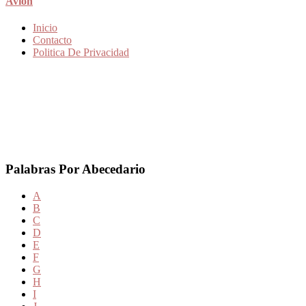
Avion
Inicio
Contacto
Politica De Privacidad
Palabras Por Abecedario
A
B
C
D
E
F
G
H
I