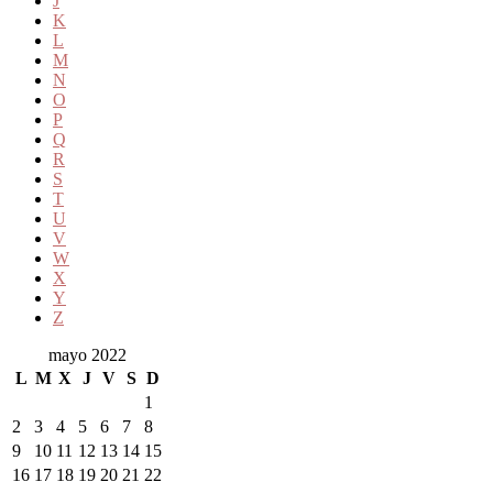
J
K
L
M
N
O
P
Q
R
S
T
U
V
W
X
Y
Z
mayo 2022
L
M
X
J
V
S
D
1
2
3
4
5
6
7
8
9
10
11
12
13
14
15
16
17
18
19
20
21
22