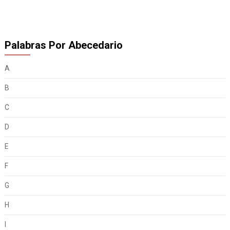
Palabras Por Abecedario
A
B
C
D
E
F
G
H
I