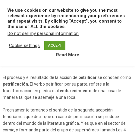
Skip
to
We use cookies on our website to give you the most
MENU
content
relevant experience by remembering your preferences
and repeat visits. By clicking “Accept”, you consent to
the use of ALL the cookies.
Do not sell my personal information
.
Home
P
Petrificacion
Cookie settings
ACCEPT
Read More
Petrificacion
El proceso y el resultado de la acción de
petrificar
se conocen como
petrificación
. El verbo petrificar, por su parte, refiere a la
transformación en piedra o al
endurecimiento
de una cosa de
manera tal que se asemeje a una roca.
Precisamente tomando el sentido de la segunda acepción,
tendríamos que decir que un caso de petrificación se produce
dentro del mundo de la literatura gráfica. Y es que en el sector del
cómic, y formando parte del grupo de superhéroes llamado Los 4