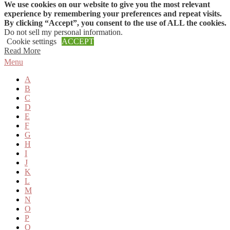
We use cookies on our website to give you the most relevant
Skip to content
experience by remembering your preferences and repeat visits.
By clicking “Accept”, you consent to the use of ALL the cookies.
Do not sell my personal information
.
Cookie settings
ACCEPT
Read More
Menu
A
B
C
D
E
F
G
H
I
J
K
L
M
N
O
P
Q