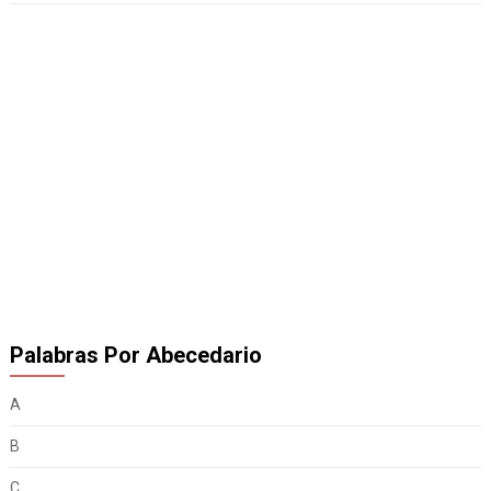
Palabras Por Abecedario
A
B
C