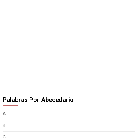
Palabras Por Abecedario
A
B
C