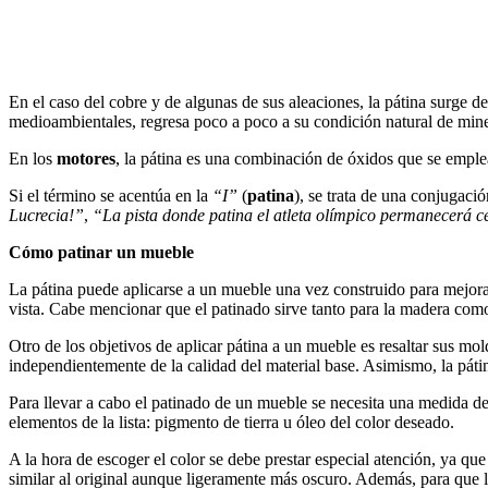
En el caso del cobre y de algunas de sus aleaciones, la pátina surge d
medioambientales, regresa poco a poco a su condición natural de mine
En los
motores
, la pátina es una combinación de óxidos que se emple
Si el término se acentúa en la
“I”
(
patina
), se trata de una conjugaci
Lucrecia!”
,
“La pista donde patina el atleta olímpico permanecerá c
Cómo patinar un mueble
La pátina puede aplicarse a un mueble una vez construido para mejora
vista. Cabe mencionar que el patinado sirve tanto para la madera como p
Otro de los objetivos de aplicar pátina a un mueble es resaltar sus mold
independientemente de la calidad del material base. Asimismo, la pátin
Para llevar a cabo el patinado de un mueble se necesita una medida de
elementos de la lista: pigmento de tierra u óleo del color deseado.
A la hora de escoger el color se debe prestar especial atención, ya qu
similar al original aunque ligeramente más oscuro. Además, para que la