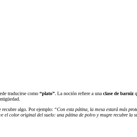
uede traducirse como
“plato”
. La noción refiere a una
clase de barniz
q
antigüedad.
ue recubre algo. Por ejemplo:
“Con esta pátina, la mesa estará más pro
ve el color original del suelo: una pátina de polvo y mugre recubre la s