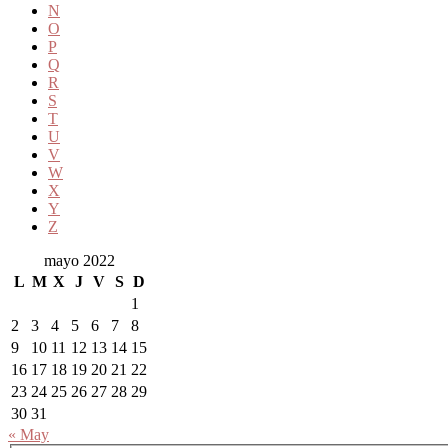
N
O
P
Q
R
S
T
U
V
W
X
Y
Z
mayo 2022
L
M
X
J
V
S
D
1
2
3
4
5
6
7
8
9
10
11
12
13
14
15
16
17
18
19
20
21
22
23
24
25
26
27
28
29
30
31
« May