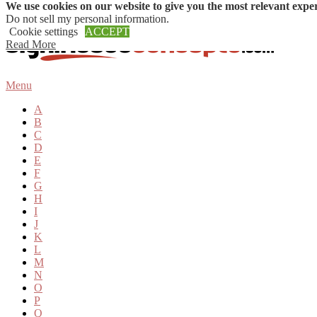
We use cookies on our website to give you the most relevant expe
Skip to content
Do not sell my personal information
.
Cookie settings
ACCEPT
Read More
Menu
A
B
C
D
E
F
G
H
I
J
K
L
M
N
O
P
Q