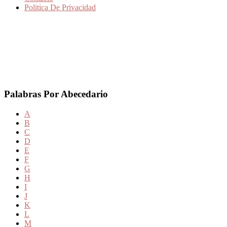
Politica De Privacidad
Palabras Por Abecedario
A
B
C
D
E
F
G
H
I
J
K
L
M