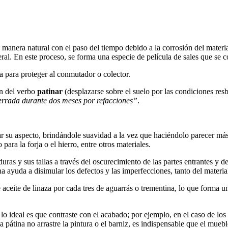
e manera natural con el paso del tiempo debido a la corrosión del materia
ral. En este proceso, se forma una especie de película de sales que se 
a para proteger al conmutador o colector.
ón del verbo
patinar
(desplazarse sobre el suelo por las condiciones resb
errada durante dos meses por refacciones”
.
r su aspecto, brindándole suavidad a la vez que haciéndolo parecer má
ara la forja o el hierro, entre otros materiales.
uras y sus tallas a través del oscurecimiento de las partes entrantes y d
a ayuda a disimular los defectos y las imperfecciones, tanto del materia
 aceite de linaza por cada tres de aguarrás o trementina, lo que forma
e lo ideal es que contraste con el acabado; por ejemplo, en el caso de l
 pátina no arrastre la pintura o el barniz, es indispensable que el mue