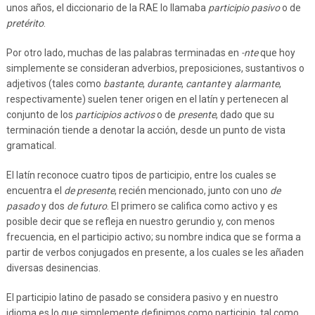
unos años, el diccionario de la RAE lo llamaba
participio pasivo
o de
pretérito
.
Por otro lado, muchas de las palabras terminadas en
-nte
que hoy
simplemente se consideran adverbios, preposiciones, sustantivos o
adjetivos (tales como
bastante
,
durante
,
cantante
y
alarmante
,
respectivamente) suelen tener origen en el latín y pertenecen al
conjunto de los
participios activos
o de
presente
, dado que su
terminación tiende a denotar la acción, desde un punto de vista
gramatical.
El latín reconoce cuatro tipos de participio, entre los cuales se
encuentra el
de presente
, recién mencionado, junto con uno
de
pasado
y dos
de futuro
. El primero se califica como activo y es
posible decir que se refleja en nuestro gerundio y, con menos
frecuencia, en el participio activo; su nombre indica que se forma a
partir de verbos conjugados en presente, a los cuales se les añaden
diversas desinencias.
El participio latino de pasado se considera pasivo y en nuestro
idioma es lo que simplemente definimos como participio, tal como