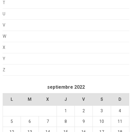
T
U
V
W
X
Y
Z
septiembre 2022
L
M
X
J
V
S
D
1
2
3
4
5
6
7
8
9
10
11