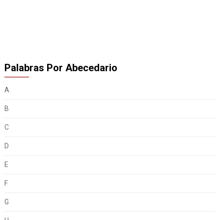
Palabras Por Abecedario
A
B
C
D
E
F
G