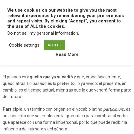
Skip
to
We use cookies on our website to give you the most
MENU
content
relevant experience by remembering your preferences
and repeat visits. By clicking “Accept”, you consent to
the use of ALL the cookies.
Do not sell my personal information
.
Home
P
Pasado Participio
Cookie settings
ACCEPT
Read More
Pasado Participio
El pasado es
aquello que ya sucedió
y que, cronológicamente,
quedó atrás. Lo pasado es lo
pretérito
, lo ya vivido; el presente, en
cambio, es el tiempo actual, mientras que lo que vendrá forma parte
del futuro.
Participio
, un término con origen en el vocablo latino
participium
, es
un concepto que se emplea en la gramática para nombrar al verbo
que aparece con una forma impersonal, por lo que puede recibir la
influencia del número y del género.