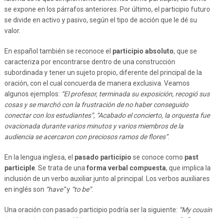
se expone en los párrafos anteriores. Por último, el participio futuro
se divide en activo y pasivo, según el tipo de acción que le dé su
valor.
En español también se reconoce el
participio absoluto
, que se
caracteriza por encontrarse dentro de una construcción
subordinada y tener un sujeto propio, diferente del principal de la
oración, con el cual concuerda de manera exclusiva. Veamos
algunos ejemplos:
“El profesor, terminada su exposición, recogió sus
cosas y se marchó con la frustración de no haber conseguido
conectar con los estudiantes”
,
“Acabado el concierto, la orquesta fue
ovacionada durante varios minutos y varios miembros de la
audiencia se acercaron con preciosos ramos de flores”
.
En la lengua inglesa, el
pasado participio
se conoce como
past
participle
. Se trata de una
forma verbal compuesta
, que implica la
inclusión de un verbo auxiliar junto al principal. Los verbos auxiliares
en inglés son
“have”
y
“to be”
.
Una oración con pasado participio podría ser la siguiente:
“My cousin