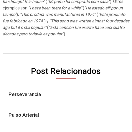
has bought this house”
(
“Mi primo ha comprado esta casa”
). Otros
ejemplos son
“I have been there for a while”
(
“He estado allí por un
tiempo”
),
“This product was manufactured in 1974”
(
“Este producto
fue fabricado en 1974”
) y
“This song was written almost four decades
ago but it’s still popular”
(
“Esta canción fue escrita hace casi cuatro
décadas pero todavía es popular”
).
Post Relacionados
Perseverancia
Pulso Arterial