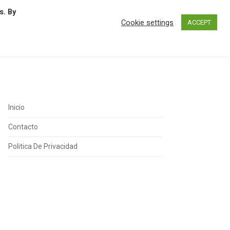
s. By
N
O
P
Q
R
S
T
U
Cookie settings
ACCEPT
Inicio
Contacto
Politica De Privacidad