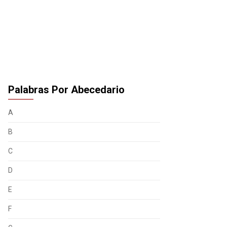
Palabras Por Abecedario
A
B
C
D
E
F