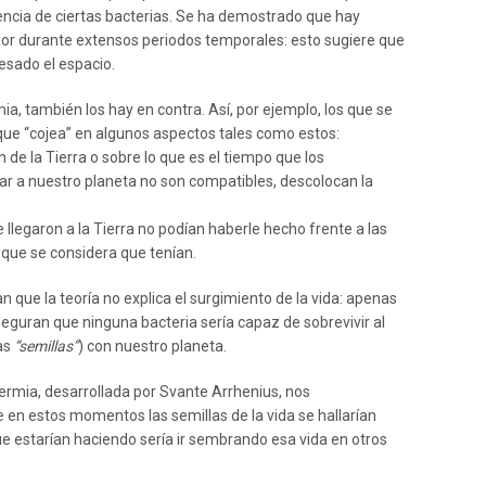
encia de ciertas bacterias. Se ha demostrado que hay
rior durante extensos periodos temporales: esto sugiere que
esado el espacio.
mia, también los hay en contra. Así, por ejemplo, los que se
que “cojea” en algunos aspectos tales como estos:
n de la Tierra o sobre lo que es el tiempo que los
ar a nuestro planeta no son compatibles, descolocan la
llegaron a la Tierra no podían haberle hecho frente a las
s que se considera que tenían.
 que la teoría no explica el surgimiento de la vida: apenas
eguran que ninguna bacteria sería capaz de sobrevivir al
las
“semillas”
) con nuestro planeta.
ermia, desarrollada por Svante Arrhenius, nos
en estos momentos las semillas de la vida se hallarían
ue estarían haciendo sería ir sembrando esa vida en otros