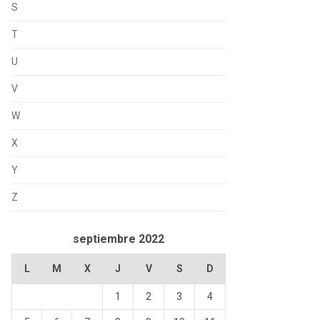
S
T
U
V
W
X
Y
Z
septiembre 2022
L
M
X
J
V
S
D
1
2
3
4