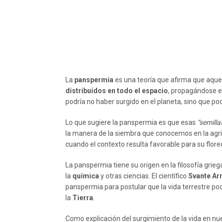
La
panspermia
es una teoría que afirma que aqu
distribuidos en todo el espacio
, propagándose en
podría no haber surgido en el planeta, sino que po
Lo que sugiere la panspermia es que esas
“semilla
la manera de la siembra que conocemos en la agric
cuando el contexto resulta favorable para su flore
La panspermia tiene su origen en la filosofía grieg
la
química
y otras ciencias. El científico
Svante Ar
panspermia para postular que la vida terrestre pod
la
Tierra
.
Como explicación del surgimiento de la vida en nue