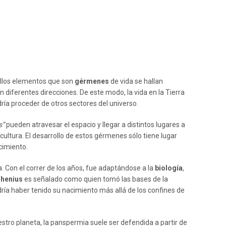
ellos elementos que son
gérmenes
de vida se hallan
 diferentes direcciones. De este modo, la vida en la Tierra
dría proceder de otros sectores del universo.
s”
pueden atravesar el espacio y llegar a distintos lugares a
ultura. El desarrollo de estos gérmenes sólo tiene lugar
cimiento.
a. Con el correr de los años, fue adaptándose a la
biología
,
rhenius
es señalado como quien tomó las bases de la
ría haber tenido su nacimiento más allá de los confines de
stro planeta, la panspermia suele ser defendida a partir de