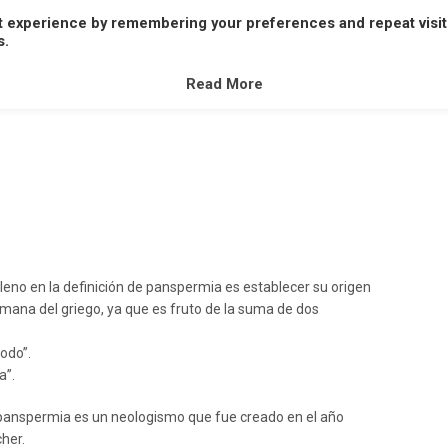
t experience by remembering your preferences and repeat visit
A
B
C
D
E
F
G
H
I
J
K
L
M
s.
V
W
X
Y
Z
Read More
leno en la definición de panspermia es establecer su origen
mana del griego, ya que es fruto de la suma de dos
todo”.
a”.
anspermia es un neologismo que fue creado en el año
her.