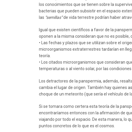
los conocimientos que se tienen sobre la superviv
bacterias que pueden subsistir en el espacio exte
las
“semillas”
de vida terrestre podrían haber atrav
Igual que existen científicos a favor de la pansper
oponen a la misma consideran que no es posible, 
• Las fechas y plazos que se utilizan sobre el orige
microorganismos extraterrestres tardarían en lleg
teoría.
• Los citados microorganismos que consideran que 
temperaturas o al viento solar, por las condicione
Los detractores de la panspermia, además, resaltan
cambia el lugar de origen. También hay quienes as
choque de un meteorito (que sería el vehículo de 
Si se tomara como certera esta teoría de la pansp
encontraríamos entonces con la afirmación de que 
viajando por todo el espacio. De esta manera, lo q
puntos concretos de lo que es el cosmos.