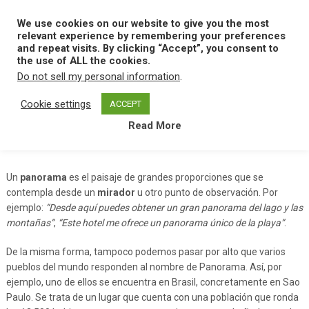
Skip
to
We use cookies on our website to give you the most
MENU
content
relevant experience by remembering your preferences
and repeat visits. By clicking “Accept”, you consent to
the use of ALL the cookies.
Do not sell my personal information
.
Home
P
Panorama
Cookie settings
ACCEPT
Read More
Panorama
Un
panorama
es el paisaje de grandes proporciones que se
contempla desde un
mirador
u otro punto de observación. Por
ejemplo:
“Desde aquí puedes obtener un gran panorama del lago y las
montañas”
,
“Este hotel me ofrece un panorama único de la playa”
.
De la misma forma, tampoco podemos pasar por alto que varios
pueblos del mundo responden al nombre de Panorama. Así, por
ejemplo, uno de ellos se encuentra en Brasil, concretamente en Sao
Paulo. Se trata de un lugar que cuenta con una población que ronda