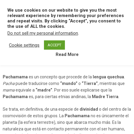
Skip
to
We use cookies on our website to give you the most
MENU
content
relevant experience by remembering your preferences
and repeat visits. By clicking “Accept”, you consent to
the use of ALL the cookies.
Do not sell my personal information
.
Home
P
Pachamama
Cookie settings
ACCEPT
Read More
Pachamama
Pachamama
es un concepto que procede de la
lengua quechua
.
Pacha
puede traducirse como
“mundo”
o
“Tierra”
, mientras que
mama
equivale a
“madre”
. Por eso suele explicarse que la
Pachamama
es, para ciertas etnias andinas, la
Madre Tierra
.
Se trata, en definitiva, de una especie de
divinidad
o del centro de la
cosmovisión de estos grupos. La
Pachamama
no es únicamente el
planeta (la esfera terrestre), sino que abarca mucho más. Es la
naturaleza que está en contacto permanente con el ser humano,