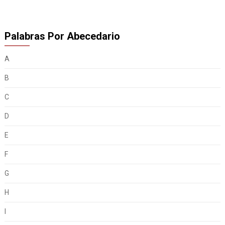
Palabras Por Abecedario
A
B
C
D
E
F
G
H
I