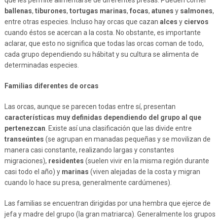
que les permite alimentarse de diferentes presas. Pueden comer
ballenas
,
tiburones
,
tortugas marinas
,
focas
,
atunes
y
salmones
,
entre otras especies. Incluso hay orcas que cazan
alces
y
ciervos
cuando éstos se acercan a la costa. No obstante, es importante
aclarar, que esto no significa que todas las orcas coman de todo,
cada grupo dependiendo su hábitat y su cultura se alimenta de
determinadas especies.
Familias diferentes de orcas
Las orcas, aunque se parecen todas entre sí, presentan
características muy definidas dependiendo del grupo al que
pertenezcan
. Existe así una clasificación que las divide entre
transeúntes
(se agrupan en manadas pequeñas y se movilizan de
manera casi constante, realizando largas y constantes
migraciones),
residentes
(suelen vivir en la misma región durante
casi todo el año) y
marinas
(viven alejadas de la costa y migran
cuando lo hace su presa, generalmente cardúmenes).
Las familias se encuentran dirigidas por una hembra que ejerce de
jefa y madre del grupo (la gran matriarca). Generalmente los grupos