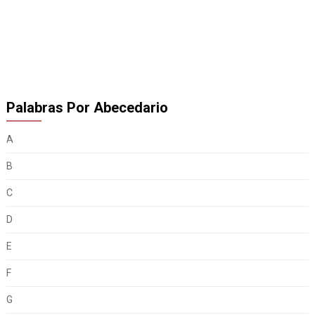
Palabras Por Abecedario
A
B
C
D
E
F
G