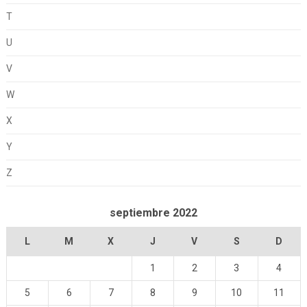
T
U
V
W
X
Y
Z
septiembre 2022
L
M
X
J
V
S
D
1
2
3
4
5
6
7
8
9
10
11