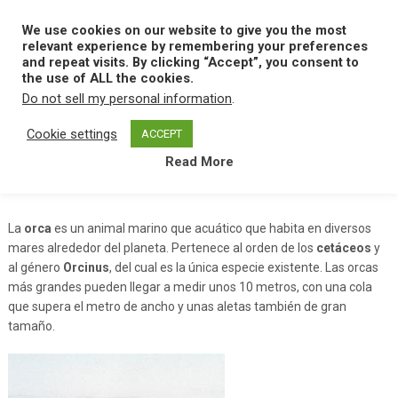
Skip
to
We use cookies on our website to give you the most
MENU
content
relevant experience by remembering your preferences
and repeat visits. By clicking “Accept”, you consent to
the use of ALL the cookies.
Do not sell my personal information
.
Home
O
Orca
Cookie settings
ACCEPT
Read More
Orca
La
orca
es un animal marino que acuático que habita en diversos
mares alrededor del planeta. Pertenece al orden de los
cetáceos
y
al género
Orcinus
, del cual es la única especie existente. Las orcas
más grandes pueden llegar a medir unos 10 metros, con una cola
que supera el metro de ancho y unas aletas también de gran
tamaño.