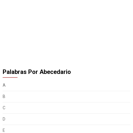
Palabras Por Abecedario
A
B
C
D
E