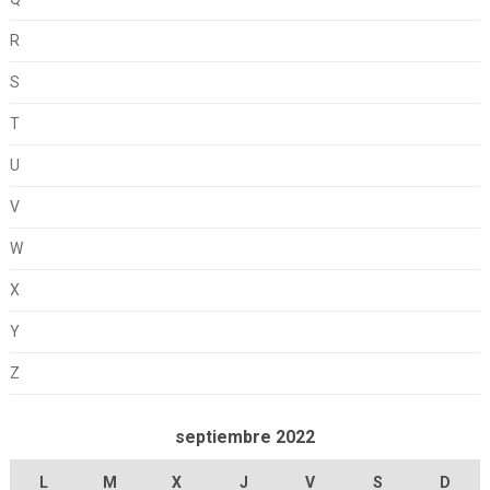
R
S
T
U
V
W
X
Y
Z
septiembre 2022
L
M
X
J
V
S
D