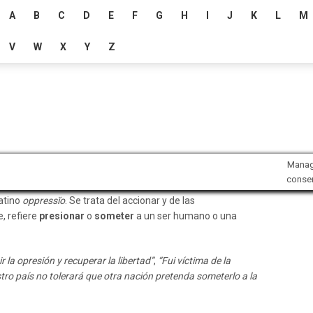
A
B
C
D
E
F
G
H
I
J
K
L
M
V
W
X
Y
Z
Mana
conse
atino
oppressĭo
. Se trata del accionar y de las
e, refiere
presionar
o
someter
a un ser humano o una
la opresión y recuperar la libertad”
,
“Fui víctima de la
tro país no tolerará que otra nación pretenda someterlo a la