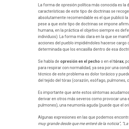
La forma de opresión política más conocida es la di
características de este tipo de doctrinas se recog
absolutamente recomendable es el que publicó la f
pese a que este tipo de doctrinas se impone afir
humana, en la práctica el objetivo siempre es def
individuos). La forma más clara en la que se manif
acciones del pueblo impidiéndoles hacerse cargo 
determinada que los encasilla dentro de esa doctr
Se habla de
opresión en el pecho
o en el
tórax
, 
para respirar con normalidad, ya sea por una condi
técnico de este problema es dolor torácico y pued
del tejido del tórax (corazón, esófago, pulmones, co
Es importante que ante estos síntomas acudamos
derivar en otros más severos como provocar una e
pulmones), una neumonía aguda (puede que el orig
Algunas expresiones en las que podemos encontra
muy grande desde que me enteré de la noticia”
,
“La