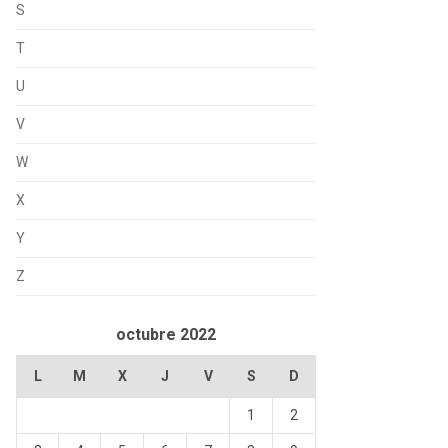
S
T
U
V
W
X
Y
Z
octubre 2022
L
M
X
J
V
S
D
1
2