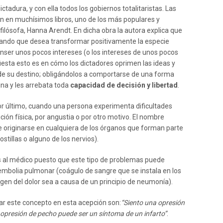
ctadura, y con ella todos los gobiernos totalitaristas. Las
en en muchísimos libros, uno de los más populares y
ilósofa, Hanna Arendt. En dicha obra la autora explica que
mando que desea transformar positivamente la especie
enser unos pocos intereses (o los intereses de unos pocos
iesta esto es en cómo los dictadores oprimen las ideas y
de su destino; obligándolos a comportarse de una forma
ina y les arrebata toda
capacidad de decisión y libertad
.
por último, cuando una persona experimenta dificultades
ción física, por angustia o por otro motivo. El nombre
e originarse en cualquiera de los órganos que forman parte
stillas o alguno de los nervios).
 al médico puesto que este tipo de problemas puede
mbolia pulmonar (coágulo de sangre que se instala en los
en del dolor sea a causa de un principio de neumonía).
r este concepto en esta acepción son:
“Siento una opresión
 opresión de pecho puede ser un síntoma de un infarto”
.