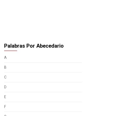
Palabras Por Abecedario
A
B
C
D
E
F