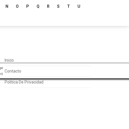
N
O
P
Q
R
S
T
U
Inicio
ge
Contacto
nt
Politica De Privacidad