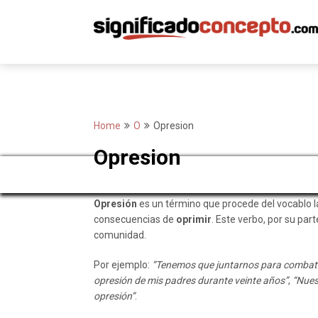
Skip
to
content
Home
O
Opresion
Opresion
Opresión
es un término que procede del vocablo l
consecuencias de
oprimir
. Este verbo, por su part
comunidad.
Por ejemplo:
“Tenemos que juntarnos para combatir 
opresión de mis padres durante veinte años”
,
“Nues
opresión”
.