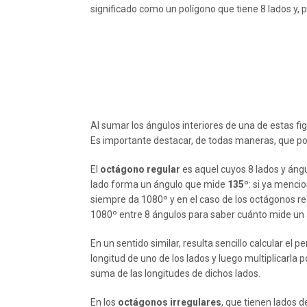
significado como un polígono que tiene 8 lados y, p
Al sumar los ángulos interiores de una de estas fi
Es importante destacar, de todas maneras, que pod
El
octágono regular
es aquel cuyos 8 lados y ángu
lado forma un ángulo que mide
135º
: si ya menci
siempre da 1080º y en el caso de los octágonos re
1080º entre 8 ángulos para saber cuánto mide un 
En un sentido similar, resulta sencillo calcular el
longitud de uno de los lados y luego multiplicarla p
suma de las longitudes de dichos lados.
En los
octágonos irregulares
, que tienen lados 