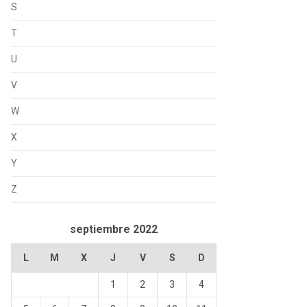
S
T
U
V
W
X
Y
Z
septiembre 2022
L
M
X
J
V
S
D
1
2
3
4