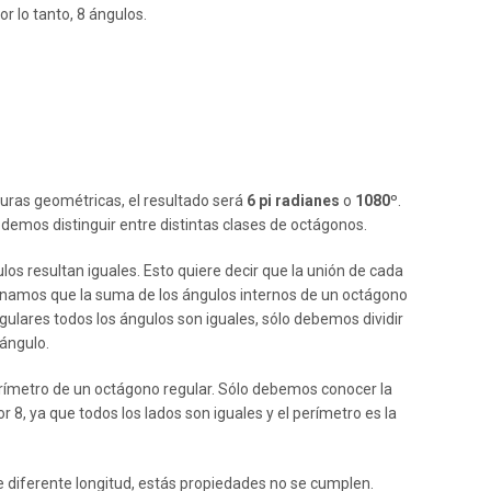
or lo tanto, 8 ángulos.
guras geométricas, el resultado será
6 pi radianes
o
1080º
.
emos distinguir entre distintas clases de octágonos.
los resultan iguales. Esto quiere decir que la unión de cada
onamos que la suma de los ángulos internos de un octágono
gulares todos los ángulos son iguales, sólo debemos dividir
ángulo.
 perímetro de un octágono regular. Sólo debemos conocer la
or 8, ya que todos los lados son iguales y el perímetro es la
de diferente longitud, estás propiedades no se cumplen.