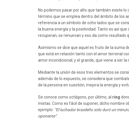
No podemos pasar por alto que también existe lo
término que se emplea dentro del ámbito de los as
referencia a un símbolo de ocho lados que se con
la buena energía y la positividad. Tanto es así que
recuperan, se renuevan y eso da como resultado 
Asimismo se dice que aquel es fruto de la suma de
que está en relación tanto con el amor terrenal como
amor incondicional; y el grande, que viene a ser l
Mediante la unión de esos tres elementos se cons
además de lo expuesto, se considera que combate l
de la persona en cuestión, mejora la energía y evi
Se conoce como octágono, por último, al
ring
dond
mixtas. Como es fácil de suponer, dicho nombre ob
ejemplo:
“El luchador brasileño sólo duró un minut
oponente”
.