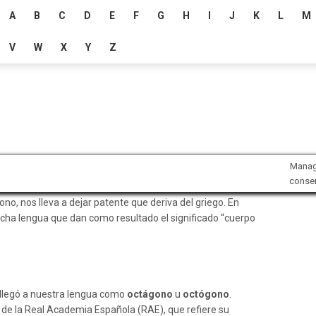
A
B
C
D
E
F
G
H
I
J
K
L
M
V
W
X
Y
Z
Mana
conse
no, nos lleva a dejar patente que deriva del griego. En
cha lengua que dan como resultado el significado “cuerpo
 llegó a nuestra lengua como
octágono
u
octógono
.
 de la Real Academia Española (RAE), que refiere su