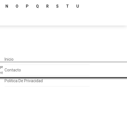
N
O
P
Q
R
S
T
U
Inicio
ge
Contacto
nt
Politica De Privacidad