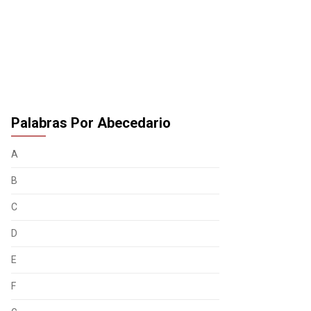
Palabras Por Abecedario
A
B
C
D
E
F