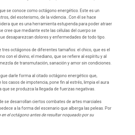
 que se conoce como octágono energético. Este es un
tros, del esoterismo, de la videncia…Con él se hace
sidera que es una herramienta estupenda para poder atraer
 se cree que mediante este las células del cuerpo se
que desaparezcan dolores y enfermedades de todo tipo.
 tres octágonos de diferentes tamaños: el chico, que es el
 con el divino; el mediano, que se refiere al espíritu y al
a mezcla de transmutación, sanación y amor sin condiciones.
igue darle forma al citado octágono energético que,
os casos de impotencia, pone fin al estrés, limpia el aura
ta que se produzca la llegada de fuerzas negativas.
e se desarrollan ciertos combates de artes marciales
edece a la forma del escenario que alberga las peleas. Por
o en el octágono antes de resultar noqueado por su