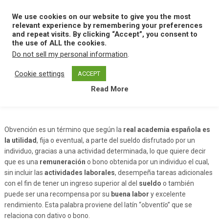
Skip
to
We use cookies on our website to give you the most
MENU
content
relevant experience by remembering your preferences
and repeat visits. By clicking “Accept”, you consent to
the use of ALL the cookies.
Do not sell my personal information
.
Home
O
Obvencion
Cookie settings
ACCEPT
Read More
Obvencion
Obvención es un término que según la
real academia española es
la utilidad
, fija o eventual, a parte del sueldo disfrutado por un
individuo, gracias a una actividad determinada, lo que quiere decir
que es una
remuneración
o bono obtenida por un individuo el cual,
sin incluir las
actividades laborales
, desempeña tareas adicionales
con el fin de tener un ingreso superior al del
sueldo
o también
puede ser una recompensa por su
buena labor
y excelente
rendimiento. Esta palabra proviene del latín “obventĭo” que se
relaciona con dativo o bono.