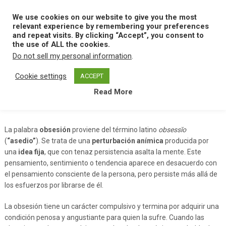
Skip
to
We use cookies on our website to give you the most
MENU
content
relevant experience by remembering your preferences
and repeat visits. By clicking “Accept”, you consent to
the use of ALL the cookies.
Do not sell my personal information
.
Home
O
Obsesion
Cookie settings
ACCEPT
Read More
Obsesion
La palabra
obsesión
proviene del término latino
obsessĭo
(
“asedio”
). Se trata de una
perturbación anímica
producida por
una
idea fija
, que con tenaz persistencia asalta la mente. Este
pensamiento, sentimiento o tendencia aparece en desacuerdo con
el pensamiento consciente de la persona, pero persiste más allá de
los esfuerzos por librarse de él.
La obsesión tiene un carácter compulsivo y termina por adquirir una
condición penosa y angustiante para quien la sufre. Cuando las