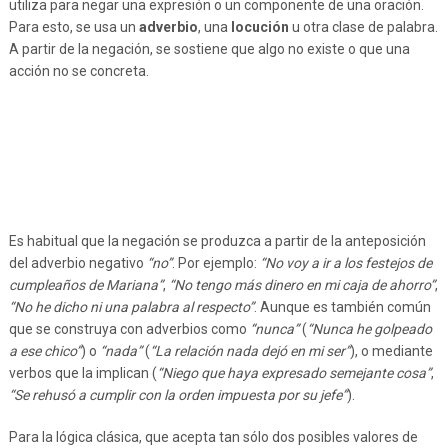
utiliza para negar una expresión o un componente de una oración.
Para esto, se usa un
adverbio
, una
locución
u otra clase de palabra.
A partir de la negación, se sostiene que algo no existe o que una
acción no se concreta.
Es habitual que la negación se produzca a partir de la anteposición
del adverbio negativo
“no”
. Por ejemplo:
“No voy a ir a los festejos de
cumpleaños de Mariana”
,
“No tengo más dinero en mi caja de ahorro”
,
“No he dicho ni una palabra al respecto”
. Aunque es también común
que se construya con adverbios como
“nunca”
(
“Nunca he golpeado
a ese chico”
) o
“nada”
(
“La relación nada dejó en mi ser”
), o mediante
verbos que la implican (
“Niego que haya expresado semejante cosa”
,
“Se rehusó a cumplir con la orden impuesta por su jefe”
).
Para la lógica clásica, que acepta tan sólo dos posibles valores de