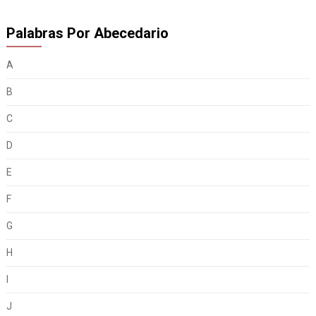
Palabras Por Abecedario
A
B
C
D
E
F
G
H
I
J