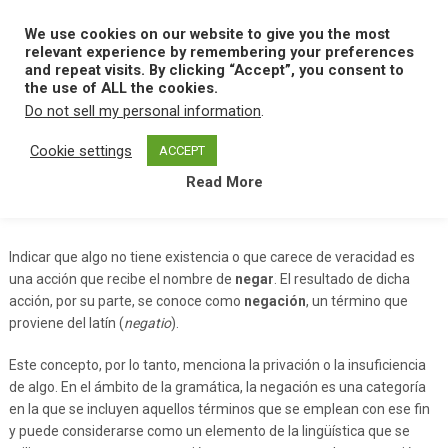
Skip
to
We use cookies on our website to give you the most
MENU
content
relevant experience by remembering your preferences
and repeat visits. By clicking “Accept”, you consent to
the use of ALL the cookies.
Do not sell my personal information
.
Home
N
Negacion
Cookie settings
ACCEPT
Read More
Negacion
Indicar que algo no tiene existencia o que carece de veracidad es
una acción que recibe el nombre de
negar
. El resultado de dicha
acción, por su parte, se conoce como
negación
, un término que
proviene del latín (
negatio
).
Este concepto, por lo tanto, menciona la privación o la insuficiencia
de algo. En el ámbito de la gramática, la negación es una categoría
en la que se incluyen aquellos términos que se emplean con ese fin
y puede considerarse como un elemento de la lingüística que se