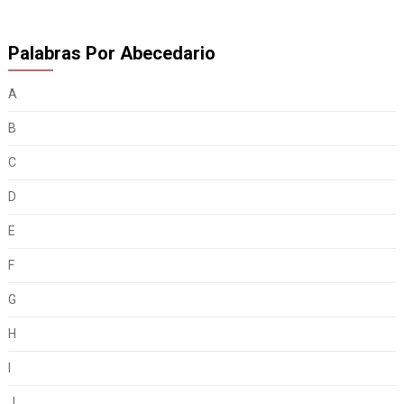
Palabras Por Abecedario
A
B
C
D
E
F
G
H
I
J