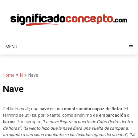
Skip
to
content
MENU
Home
N
Nave
Nave
Del latín
navis
, una
nave
es una
construcción capaz de flotar
. El
término se utiliza, por lo tanto, como sinónimo de
embarcación
o
barco
. Por ejemplo:
“La nave llegará al puerto de Cabo Pedro dentro
de horas”
,
“El viento hizo que la nave diera una vuelta de campana,
arrojando a sus cinco tripulantes a las heladas aguas del océano”
,
“Mi