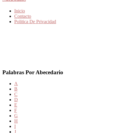
Inicio
Contacto
Politica De Privacidad
Palabras Por Abecedario
A
B
C
D
E
F
G
H
I
J