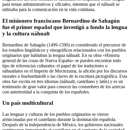
para temas administrativos y oficiales, mientras que el náhualt se
utilizaba para la comunicación en la vida cotidiana.
El misionero franciscano Bernardino de Sahagún
fue el primer español que investigó a fondo la lengua
y la cultura náhualt
Bernardino de Sahagún (1499-1590) es considerado el precursor de
los estudios lingüísticos y etnográficos relacionados con los pueblos
originarios que hablaban la lengua náhualt. En su obra «Historia
general de las cosas de Nueva España» se pueden encontrar todo
tipo de referencias culturales: el papel de los traductores o
náhuatlatos en el Imperio de Moctezuma, la afición por los discursos
morales o huehuetlatolli o las claves de la escritura pictográfica. Esta
obra fue escrita en tres idiomas (náhualt, castellano y latín) y es un
testimonio de gran valor para conocer las costumbres de los aztecas
con anterioridad a la conquista de los españoles.
Un país multicultural
Las lenguas y culturas de los pueblos originarios se vieron
arrinconadas por el castellano durante la dominación española.
Después de la independencia de México, los gobiernos nacionales
continuaron imponiendo el castellano en el conjunto de la sociedad.