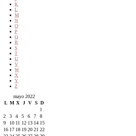
K
L
M
N
O
P
Q
R
S
T
U
V
W
X
Y
Z
mayo 2022
L
M
X
J
V
S
D
1
2
3
4
5
6
7
8
9
10
11
12
13
14
15
16
17
18
19
20
21
22