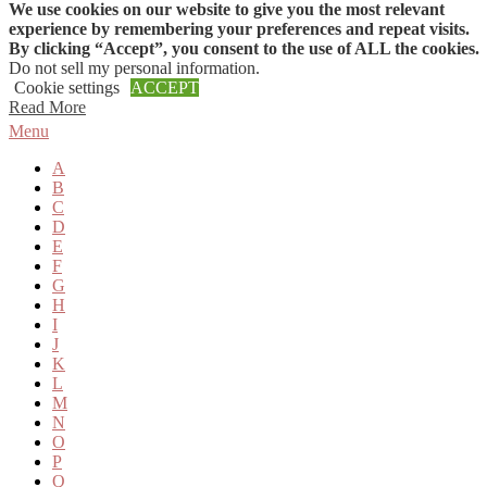
We use cookies on our website to give you the most relevant
Skip to content
experience by remembering your preferences and repeat visits.
By clicking “Accept”, you consent to the use of ALL the cookies.
Do not sell my personal information
.
Cookie settings
ACCEPT
Read More
Menu
A
B
C
D
E
F
G
H
I
J
K
L
M
N
O
P
Q