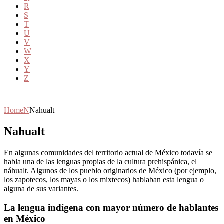
R
S
T
U
V
W
X
Y
Z
Home
N
Nahualt
Nahualt
En algunas comunidades del territorio actual de México todavía se
habla una de las lenguas propias de la cultura prehispánica, el
náhualt. Algunos de los pueblo originarios de México (por ejemplo,
los zapotecos, los mayas o los mixtecos) hablaban esta lengua o
alguna de sus variantes.
La lengua indígena con mayor número de hablantes
en México