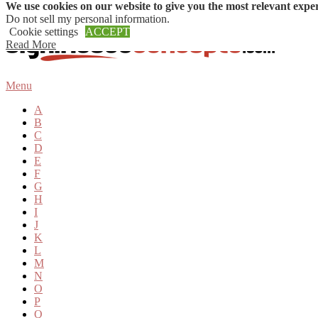
We use cookies on our website to give you the most relevant expe
Skip to content
Do not sell my personal information
.
Cookie settings
ACCEPT
Read More
Menu
A
B
C
D
E
F
G
H
I
J
K
L
M
N
O
P
Q