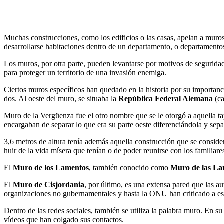
Muchas construcciones, como los edificios o las casas, apelan a muro
desarrollarse habitaciones dentro de un departamento, o departamentos
Los muros, por otra parte, pueden levantarse por motivos de seguridad
para proteger un territorio de una invasión enemiga.
Ciertos muros específicos han quedado en la historia por su importanci
dos. Al oeste del muro, se situaba la
República Federal Alemana
(ca
Muro de la Vergüenza fue el otro nombre que se le otorgó a aquella ta
encargaban de separar lo que era su parte oeste diferenciándola y s
3,6 metros de altura tenía además aquella construcción que se consider
huir de la vida mísera que tenían o de poder reunirse con los familiar
El
Muro de los Lamentos
, también conocido como
Muro de las La
El
Muro de Cisjordania
, por último, es una extensa pared que las a
organizaciones no gubernamentales y hasta la ONU han criticado a este 
Dentro de las redes sociales, también se utiliza la palabra muro. En su
vídeos que han colgado sus contactos.