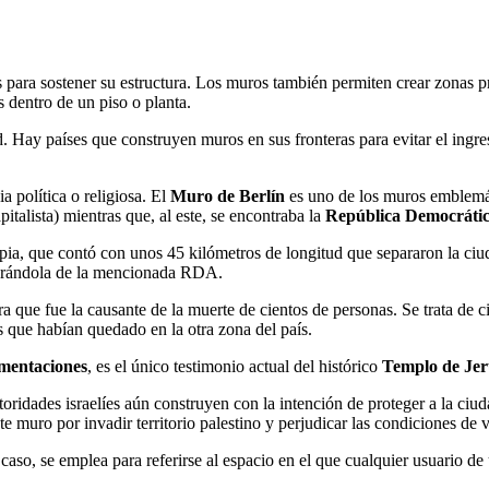
s para sostener su estructura. Los muros también permiten crear zonas 
 dentro de un piso o planta.
. Hay países que construyen muros en sus fronteras para evitar el ingre
a política o religiosa. El
Muro de Berlín
es uno de los muros emblemá
pitalista) mientras que, al este, se encontraba la
República Democráti
pia, que contó con unos 45 kilómetros de longitud que separaron la ciu
eparándola de la mencionada RDA.
a que fue la causante de la muerte de cientos de personas. Se trata de c
es que habían quedado en la otra zona del país.
mentaciones
, es el único testimonio actual del histórico
Templo de Jer
utoridades israelíes aún construyen con la intención de proteger a la ciu
muro por invadir territorio palestino y perjudicar las condiciones de v
 caso, se emplea para referirse al espacio en el que cualquier usuario de