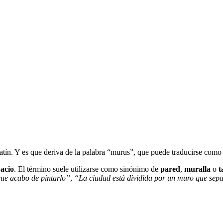
latín. Y es que deriva de la palabra “murus”, que puede traducirse como 
pacio
. El término suele utilizarse como sinónimo de
pared
,
muralla
o
t
que acabo de pintarlo”
,
“La ciudad está dividida por un muro que sepa