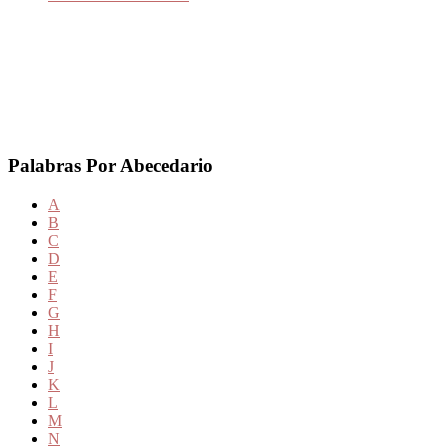
Palabras Por Abecedario
A
B
C
D
E
F
G
H
I
J
K
L
M
N