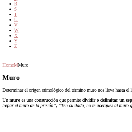
R
S
T
U
V
W
X
Y
Z
Home
M
Muro
Muro
Determinar el origen etimológico del término muro nos lleva hasta el 
Un
muro
es una construcción que permite
dividir o delimitar un es
trepar el muro de la prisión”
,
“Ten cuidado, no te acerques al muro 