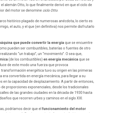
r el alemán Otto, lo que finalmente derivó en que el ciclo de
erior del motor se denomine
ciclo Otto
.
rco histórico plagado de numerosas anécdota, lo cierto es
go, el auto, y el que (en definitiva) nos permite disfrutarlo
áquina que puede convertir la energía
que se encuentre
como pueden ser combustibles, baterías o fuentes de otro
realizando “un trabajo”, un “movimiento”. O sea que,
ímica
(de los combustibles)
en energía mecánica
que se
roduce de este modo una fuerza que provoca
transformación energética tuvo su origen en las primeras
a era convertida en energía mecánica, para llegar a su
es en la capacidad de desplazamiento. A partir de entonces,
to de proporciones exponenciales, desde los tradicionales
calles de las grandes ciudades en la década de 1930 hasta
iseños que recorren urbes y caminos en el siglo XXI.
as, podríamos decir que el
funcionamiento del motor