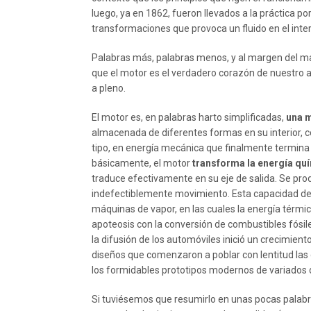
luego, ya en 1862, fueron llevados a la práctica po
transformaciones que provoca un fluido en el int
Palabras más, palabras menos, y al margen del ma
que el motor es el verdadero corazón de nuestro ami
a pleno.
El motor es, en palabras harto simplificadas,
una m
almacenada de diferentes formas en su interior, 
tipo, en energía mecánica que finalmente termina 
básicamente, el motor
transforma la energía qu
traduce efectivamente en su eje de salida. Se p
indefectiblemente movimiento. Esta capacidad de 
máquinas de vapor, en las cuales la energía térmic
apoteosis con la conversión de combustibles fósil
la difusión de los automóviles inició un crecimien
diseños que comenzaron a poblar con lentitud las 
los formidables prototipos modernos de variados d
Si tuviésemos que resumirlo en unas pocas palabr