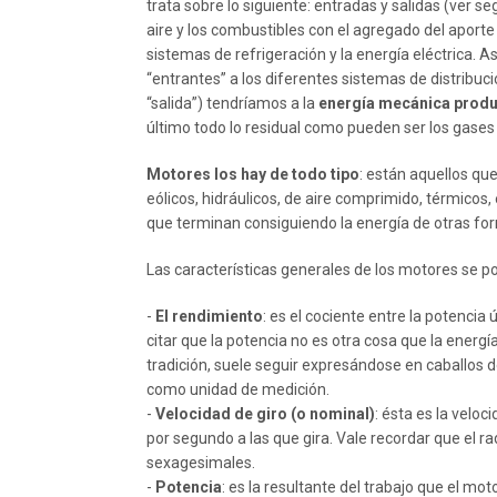
trata sobre lo siguiente: entradas y salidas (ver 
aire y los combustibles con el agregado del aporte
sistemas de refrigeración y la energía eléctrica.
“entrantes” a los diferentes sistemas de distribu
“salida”) tendríamos a la
energía mecánica prod
último todo lo residual como pueden ser los gases 
Motores los hay de todo tipo
: están aquellos qu
eólicos, hidráulicos, de aire comprimido, térmicos, 
que terminan consiguiendo la energía de otras for
Las características generales de los motores se po
-
El rendimiento
: es el cociente entre la potencia
citar que la potencia no es otra cosa que la energí
tradición, suele seguir expresándose en caballos de
como unidad de medición.
-
Velocidad de giro (o nominal)
: ésta es la veloc
por segundo a las que gira. Vale recordar que el 
sexagesimales.
-
Potencia
: es la resultante del trabajo que el m