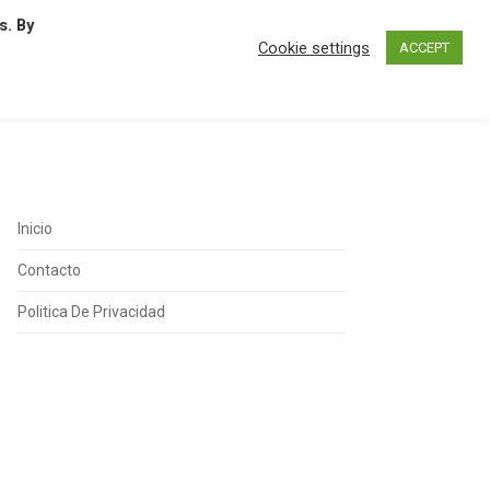
s. By
N
O
P
Q
R
S
T
U
Cookie settings
ACCEPT
Inicio
Contacto
Politica De Privacidad