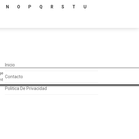
N
O
P
Q
R
S
T
U
Inicio
ge
Contacto
nt
Politica De Privacidad