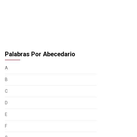
Palabras Por Abecedario
A
B
C
D
E
F