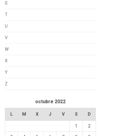
S
T
U
V
W
X
Y
Z
octubre 2022
L
M
X
J
V
S
D
1
2