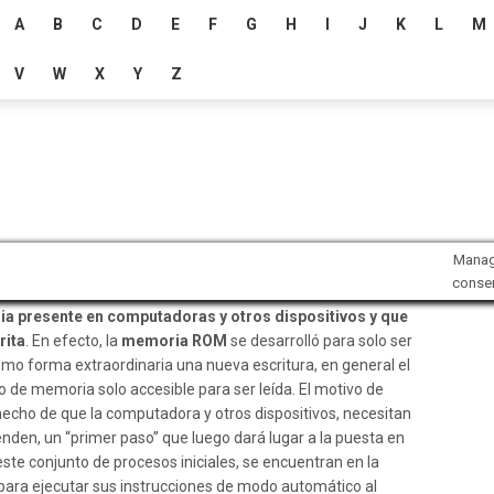
A
B
C
D
E
F
G
H
I
J
K
L
M
V
W
X
Y
Z
Mana
conse
 presente en computadoras y otros dispositivos y que
rita
. En efecto, la
memoria ROM
se desarrolló para solo ser
como forma extraordinaria una nueva escritura, en general el
 de memoria solo accesible para ser leída. El motivo de
hecho de que la computadora y otros dispositivos, necesitan
den, un “primer paso” que luego dará lugar a la puesta en
este conjunto de procesos iniciales, se encuentran en la
para ejecutar sus instrucciones de modo automático al