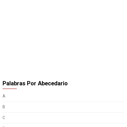
Palabras Por Abecedario
A
B
C