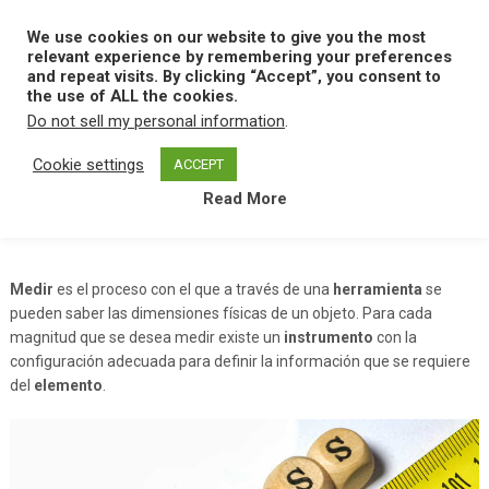
Skip
to
We use cookies on our website to give you the most
MENU
content
relevant experience by remembering your preferences
and repeat visits. By clicking “Accept”, you consent to
the use of ALL the cookies.
Do not sell my personal information
.
Home
M
Medir
Cookie settings
ACCEPT
Read More
Medir
Medir
es el proceso con el que a través de una
herramienta
se
pueden saber las dimensiones físicas de un objeto. Para cada
magnitud que se desea medir existe un
instrumento
con la
configuración adecuada para definir la información que se requiere
del
elemento
.