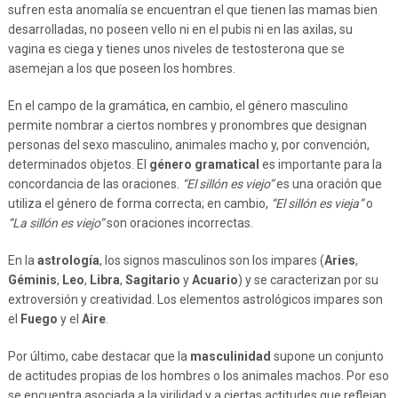
sufren esta anomalía se encuentran el que tienen las mamas bien
desarrolladas, no poseen vello ni en el pubis ni en las axilas, su
vagina es ciega y tienes unos niveles de testosterona que se
asemejan a los que poseen los hombres.
En el campo de la gramática, en cambio, el género masculino
permite nombrar a ciertos nombres y pronombres que designan
personas del sexo masculino, animales macho y, por convención,
determinados objetos. El
género gramatical
es importante para la
concordancia de las oraciones.
“El sillón es viejo”
es una oración que
utiliza el género de forma correcta; en cambio,
“El sillón es vieja”
o
“La sillón es viejo”
son oraciones incorrectas.
En la
astrología
, los signos masculinos son los impares (
Aries
,
Géminis
,
Leo
,
Libra
,
Sagitario
y
Acuario
) y se caracterizan por su
extroversión y creatividad. Los elementos astrológicos impares son
el
Fuego
y el
Aire
.
Por último, cabe destacar que la
masculinidad
supone un conjunto
de actitudes propias de los hombres o los animales machos. Por eso
se encuentra asociada a la virilidad y a ciertas actitudes que reflejan