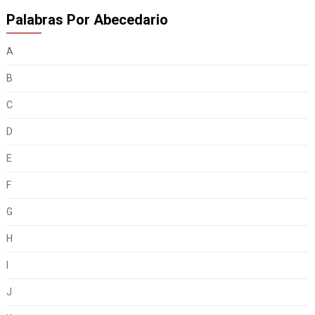
Palabras Por Abecedario
A
B
C
D
E
F
G
H
I
J