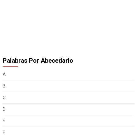
Palabras Por Abecedario
A
B
C
D
E
F