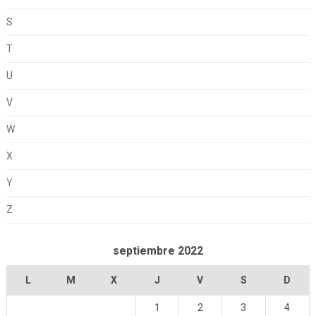
S
T
U
V
W
X
Y
Z
septiembre 2022
L
M
X
J
V
S
D
1
2
3
4