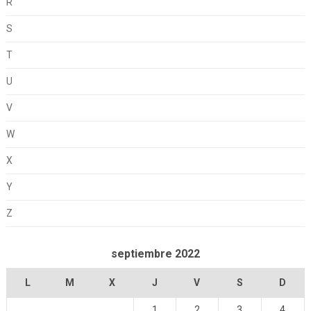
R
S
T
U
V
W
X
Y
Z
septiembre 2022
L
M
X
J
V
S
D
1
2
3
4