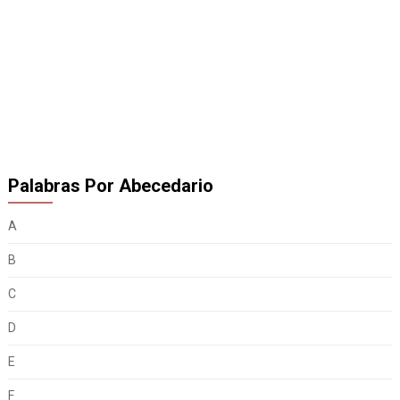
Palabras Por Abecedario
A
B
C
D
E
F