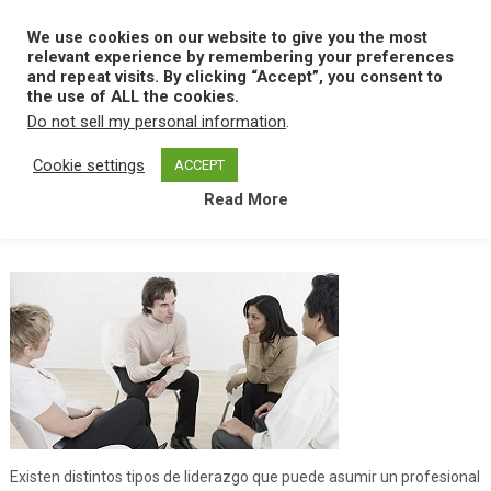
Skip
to
We use cookies on our website to give you the most
MENU
content
relevant experience by remembering your preferences
and repeat visits. By clicking “Accept”, you consent to
the use of ALL the cookies.
Do not sell my personal information
.
Home
J
Jefe Paternalista
Cookie settings
ACCEPT
Read More
Jefe Paternalista
Existen distintos tipos de liderazgo que puede asumir un profesional