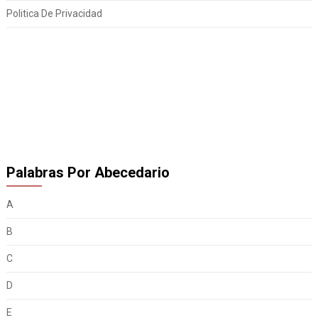
Politica De Privacidad
Palabras Por Abecedario
A
B
C
D
E