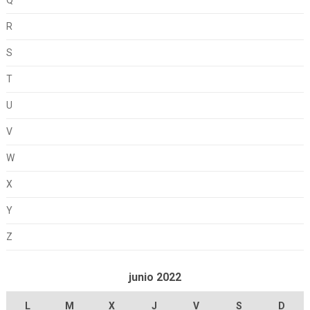
R
S
T
U
V
W
X
Y
Z
junio 2022
L
M
X
J
V
S
D