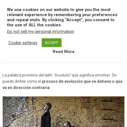
Skip
to
We use cookies on our website to give you the most
MENU
content
relevant experience by remembering your preferences
and repeat visits. By clicking “Accept”, you consent to
the use of ALL the cookies.
Do not sell my personal information
.
Home
I
Involucion
Cookie settings
ACCEPT
Read More
Involucion
La palabra proviene del latín
“involutio”
que significa envolver. Se
puede definir como el
proceso de evolución que se detiene o que
va en dirección contraria
.