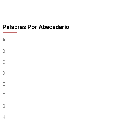
Palabras Por Abecedario
A
B
C
D
E
F
G
H
I