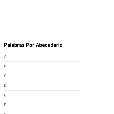
Palabras Por Abecedario
A
B
C
D
E
F