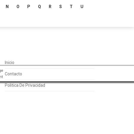
N
O
P
Q
R
S
T
U
Inicio
ge
Contacto
nt
Politica De Privacidad