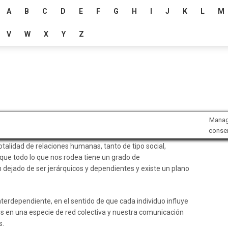
A
B
C
D
E
F
G
H
I
J
K
L
M
V
W
X
Y
Z
Mana
conse
talidad de relaciones humanas, tanto de tipo social,
 que todo lo que nos rodea tiene un grado de
n dejado de ser jerárquicos y dependientes y existe un plano
nterdependiente, en el sentido de que cada individuo influye
os en una especie de red colectiva y nuestra comunicación
s.