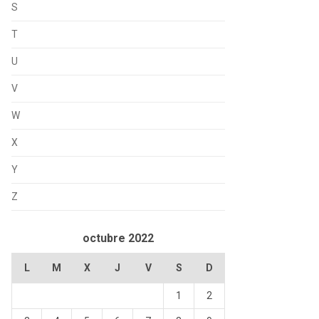
S
T
U
V
W
X
Y
Z
octubre 2022
L
M
X
J
V
S
D
1
2