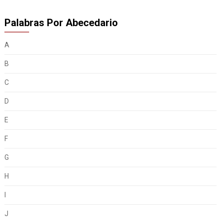
Palabras Por Abecedario
A
B
C
D
E
F
G
H
I
J